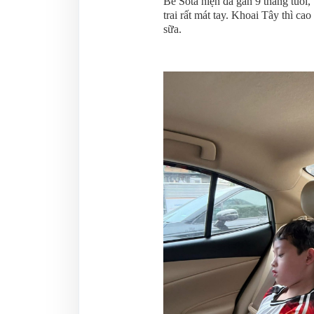
Bé Sota hiện đã gần 9 tháng tuổi
trai rất mát tay. Khoai Tây thì cao
sữa.