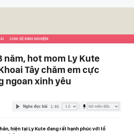
ÁI
CHIA SẺ KINH NGHIỆM
8 năm, hot mom Ly Kute
i Khoai Tây chăm em cực
ng ngoan xinh yêu
1:46
Nghe đọc bài
ân, hiện tại Ly Kute đang rất hạnh phúc với tổ