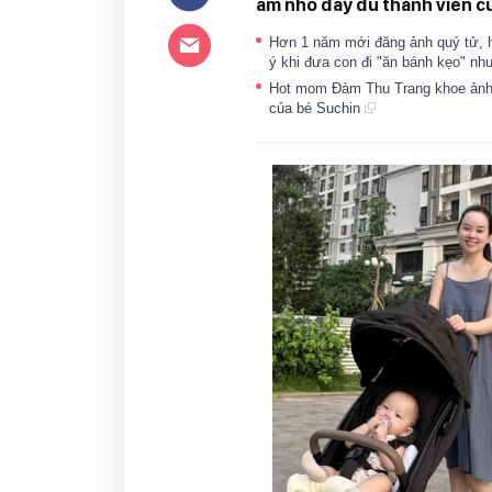
ấm nhỏ đầy đủ thành viên c
Hơn 1 năm mới đăng ảnh quý tử, 
ý khi đưa con đi "ăn bánh kẹo" như
Hot mom Đàm Thu Trang khoe ảnh 
của bé Suchin