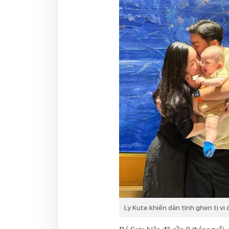
Ly Kute khiến dân tình ghen tị v