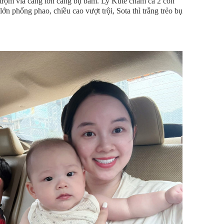
, trộm vía càng lớn càng bụ bẫm. Ly Kute chăm cả 2 con
 lớn phổng phao, chiều cao vượt trội, Sota thì trắng trẻo bụ