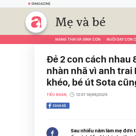
EMAGAZINE
Mẹ và bé
MANG THAI VÀ SINH CON
NUÔI DẠY CON C
Đẻ 2 con cách nhau 
nhàn nhã vì anh tra
khéo, bé út Sota cũ
TIỂU NGẠN,
12:01 16/06/2025
CHIA SẺ
Sau nhiều năm làm mẹ đơn th