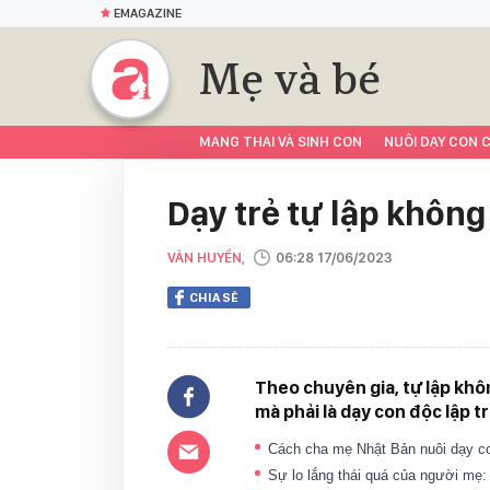
EMAGAZINE
Mẹ và bé
MANG THAI VÀ SINH CON
NUÔI DẠY CON C
Dạy trẻ tự lập không
VÂN HUYỀN,
06:28 17/06/2023
CHIA SẺ
Theo chuyên gia, tự lập khôn
mà phải là dạy con độc lập t
Cách cha mẹ Nhật Bản nuôi dạy c
Sự lo lắng thái quá của người mẹ: