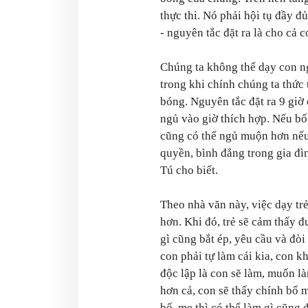
thực thi. Nó phải hội tụ đầy 
- nguyên tắc đặt ra là cho cả 
Chúng ta không thể dạy con ng
trong khi chính chúng ta thức
bóng. Nguyên tắc đặt ra 9 giờ 
ngủ vào giờ thích hợp. Nếu bố
cũng có thể ngủ muộn hơn nếu 
quyền, bình đẳng trong gia đì
Tú cho biết.
Theo nhà văn này, việc dạy trẻ 
hơn. Khi đó, trẻ sẽ cảm thấy 
gì cũng bắt ép, yêu cầu và đòi 
con phải tự làm cái kia, con k
độc lập là con sẽ làm, muốn là
hơn cả, con sẽ thấy chính bố 
bố, mẹ thì có thể làm gì cũng 