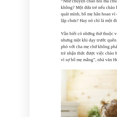
“Như chuyện chào hỏi mà chúng
không? Một đứa trẻ nếu chào 
quát mình, bố mẹ hân hoan vì 
lập chưa? Hay nó chỉ là một đ
Vẫn biết có những thứ thuộc về
nhưng một khi dạy trước quên s
phó với cha mẹ chứ không phải
trẻ nhận thức được việc chào h
vì sợ bố mẹ mắng”, nhà văn H