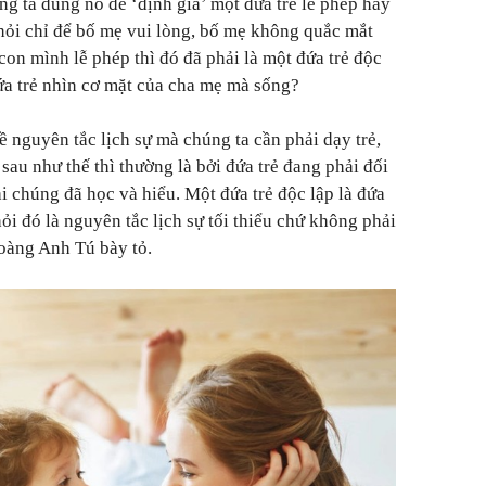
 ta dùng nó để ‘định giá’ một đứa trẻ lễ phép hay
hỏi chỉ để bố mẹ vui lòng, bố mẹ không quắc mắt
con mình lễ phép thì đó đã phải là một đứa trẻ độc
ứa trẻ nhìn cơ mặt của cha mẹ mà sống?
 nguyên tắc lịch sự mà chúng ta cần phải dạy trẻ,
au như thế thì thường là bởi đứa trẻ đang phải đối
 chúng đã học và hiểu. Một đứa trẻ độc lập là đứa
ỏi đó là nguyên tắc lịch sự tối thiểu chứ không phải
oàng Anh Tú bày tỏ.