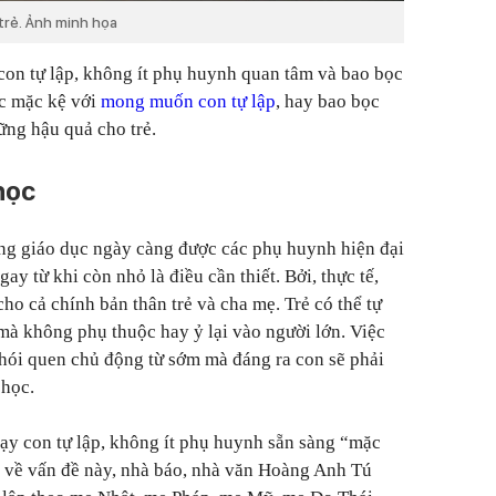
trẻ. Ảnh minh họa
on tự lập, không ít phụ huynh quan tâm và bao bọc
ệc mặc kệ với
mong muốn con tự lập
, hay bao bọc
ững hậu quả cho trẻ.
học
ớng giáo dục ngày càng được các phụ huynh hiện đại
gay từ khi còn nhỏ là điều cần thiết. Bởi, thực tế,
 cho cả chính bản thân trẻ và cha mẹ. Trẻ có thể tự
à không phụ thuộc hay ỷ lại vào người lớn. Việc
thói quen chủ động từ sớm mà đáng ra con sẽ phải
 học.
ạy con tự lập, không ít phụ huynh sẵn sàng “mặc
sẻ về vấn đề này, nhà báo, nhà văn Hoàng Anh Tú