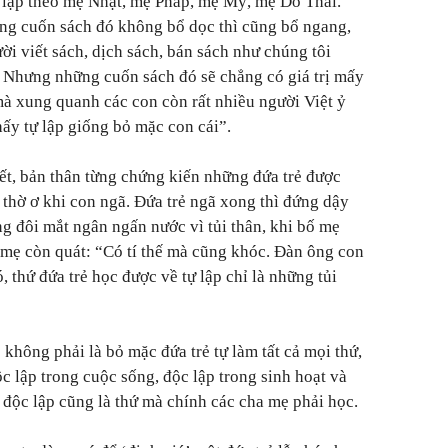
ự lập theo mẹ Nhật, mẹ Pháp, mẹ Mỹ, mẹ Do Thái.
ng cuốn sách đó không bổ dọc thì cũng bổ ngang,
ời viết sách, dịch sách, bán sách như chúng tôi
. Nhưng những cuốn sách đó sẽ chẳng có giá trị mấy
mà xung quanh các con còn rất nhiều người Việt ỷ
hấy tự lập giống bỏ mặc con cái”.
t, bản thân từng chứng kiến những đứa trẻ được
 thờ ơ khi con ngã. Đứa trẻ ngã xong thì đứng dậy
 đôi mắt ngân ngấn nước vì tủi thân, khi bố mẹ
 mẹ còn quát: “Có tí thế mà cũng khóc. Đàn ông con
ó, thứ đứa trẻ học được về tự lập chỉ là những tủi
không phải là bỏ mặc đứa trẻ tự làm tất cả mọi thứ,
c lập trong cuộc sống, độc lập trong sinh hoạt và
ự độc lập cũng là thứ mà chính các cha mẹ phải học.