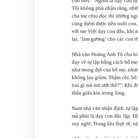
cho biết: “Người ta dạy con t
Tôi không phủ nhận rằng, nhữ
cha mẹ chịu đọc thì những ngư
cũng thêm được tiền nuôi con
với mẹ Việt dạy con đâu, khi 
lại, ‘làm gương’ cho các con t
Nhà văn Hoàng Anh Tú cho biế
dạy về tự lập bằng cách bố mẹ
như mong đợi của bố mẹ, nhưng
không lau giùm. Thậm chí, bố
trai gì mà mít ướt thế?”. Khi đ
thân giấu kín trong lòng.
Nam nhà văn nhận định, tự lập 
mà phải là dạy con độc lập. Độ
suy nghĩ. Trong khi thực tế, s