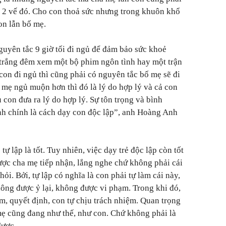
đủ 2 vế đó. Cho con thoả sức nhưng trong khuôn khổ
con lẫn bố mẹ.
uyên tắc 9 giờ tối đi ngủ để đảm bảo sức khoẻ
 trắng đêm xem một bộ phim ngôn tình hay một trận
con đi ngủ thì cũng phải có nguyên tắc bố mẹ sẽ đi
 mẹ ngủ muộn hơn thì đó là lý do hợp lý và cả con
con đưa ra lý do hợp lý. Sự tôn trọng và bình
nh chính là cách dạy con độc lập”, anh Hoàng Anh
tự lập là tốt. Tuy nhiên, việc dạy trẻ độc lập còn tốt
được cha mẹ tiếp nhận, lắng nghe chứ không phải cái
hỏi. Bởi, tự lập có nghĩa là con phải tự làm cái này,
hông được ỷ lại, không được vi phạm. Trong khi đó,
m, quyết định, con tự chịu trách nhiệm. Quan trọng
mẹ cũng đang như thế, như con. Chứ không phải là
được.