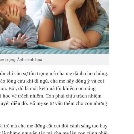
uan trọng. Ảnh minh họa.
vốn chỉ cần sự tôn trọng mà cha mẹ dành cho chúng.
 áo lông cừu khi đi ngủ, cha mẹ hãy đồng ý và coi
on. Bởi, đó là một kết quả tồi khiến con nóng
i học về trách nhiệm. Con phải chịu trách nhiệm
 quyết điều đó. Bố mẹ sẽ tư vấn thêm cho con những
ứa trẻ mà cha mẹ đừng cắt cụt đôi cánh sáng tạo bay
g là những nguyên tắc mà cha mẹ lẫn con cùng phải