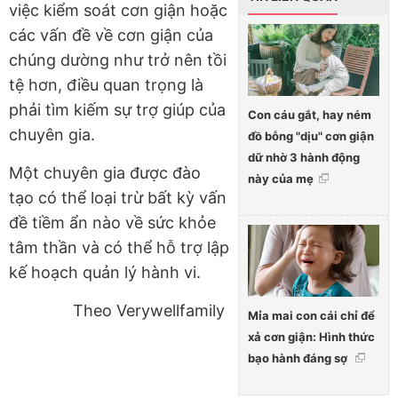
việc kiểm soát cơn giận hoặc
các vấn đề về cơn giận của
chúng dường như trở nên tồi
tệ hơn, điều quan trọng là
phải tìm kiếm sự trợ giúp của
Con cáu gắt, hay ném
chuyên gia.
đồ bỗng "dịu" cơn giận
dữ nhờ 3 hành động
Một chuyên gia được đào
này của mẹ
tạo có thể loại trừ bất kỳ vấn
đề tiềm ẩn nào về sức khỏe
tâm thần và có thể hỗ trợ lập
kế hoạch quản lý hành vi.
Theo Verywellfamily
Mỉa mai con cái chỉ để
xả cơn giận: Hình thức
bạo hành đáng sợ