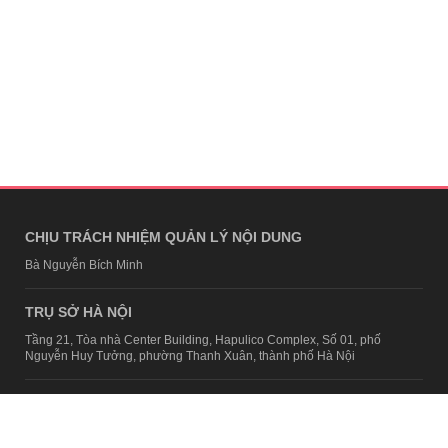
CHỊU TRÁCH NHIỆM QUẢN LÝ NỘI DUNG
Bà Nguyễn Bích Minh
TRỤ SỞ HÀ NỘI
Tầng 21, Tòa nhà Center Building, Hapulico Complex, Số 01, phố
Nguyễn Huy Tưởng, phường Thanh Xuân, thành phố Hà Nội
Email:
contact@afamily.vn |
Điện thoại:
024 7309 5555, máy lẻ 62.370