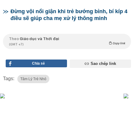
Đừng vội nổi giận khi trẻ bướng bỉnh, bí kíp 4
điều sẽ giúp cha mẹ xử lý thông minh
Theo
Giáo dục và Thời đại
Copy link
(GMT +7)
Chia sẻ
Sao chép link
Tags:
Tâm Lý Trẻ Nhỏ