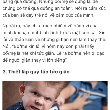
băng qua đường. Nhưng bố/mẹ sẽ dừng lại để
chúng có thể qua đường an toàn". Nói ra cảm xúc
của bạn sẽ dạy trẻ nói về cảm xúc của mình.
Ngoài ra, hãy chịu trách nhiệm về hành vi của
mình khi bạn mất bình tĩnh trước mặt con cái. Xin
lỗi và thảo luận về những gì bạn nên làm thay thế.
Nói, “Bố/mẹ xin lỗi vì hôm nay con phải thấy
bố/mẹ la hét khi tức giận. Lẽ ra bố/mẹ nên đi dạo
để nguôi giận thay vì lớn tiếng”.
3. Thiết lập quy tắc tức giận