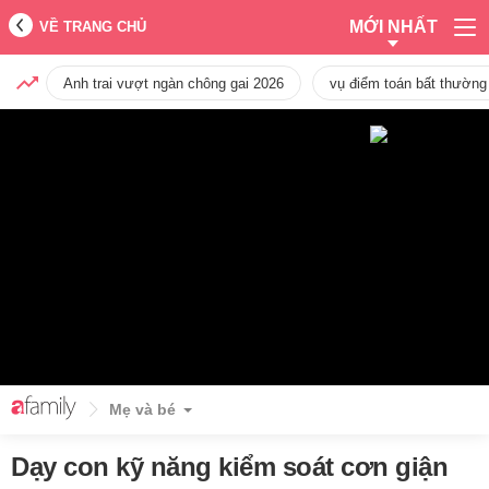
MỚI NHẤT
VỀ TRANG CHỦ
Anh trai vượt ngàn chông gai 2026
vụ điểm toán bất thường
Mẹ và bé
Dạy con kỹ năng kiểm soát cơn giận