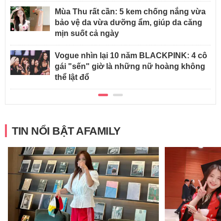
Mùa Thu rất cần: 5 kem chống nắng vừa
bảo vệ da vừa dưỡng ẩm, giúp da căng
mịn suốt cả ngày
Vogue nhìn lại 10 năm BLACKPINK: 4 cô
gái "sến" giờ là những nữ hoàng không
thể lật đổ
TIN NỔI BẬT AFAMILY