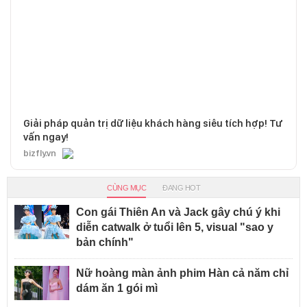
Giải pháp quản trị dữ liệu khách hàng siêu tích hợp! Tư
vấn ngay!
bizfly.vn
CÙNG MỤC
ĐANG HOT
Con gái Thiên An và Jack gây chú ý khi
diễn catwalk ở tuổi lên 5, visual "sao y
bản chính"
Nữ hoàng màn ảnh phim Hàn cả năm chỉ
dám ăn 1 gói mì