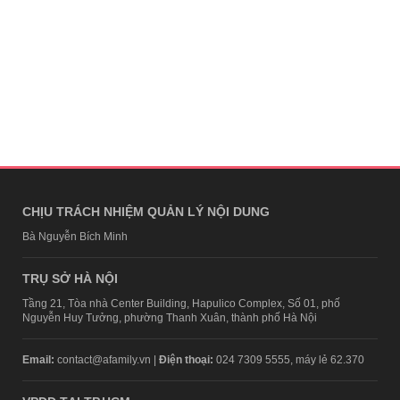
CHỊU TRÁCH NHIỆM QUẢN LÝ NỘI DUNG
Bà Nguyễn Bích Minh
TRỤ SỞ HÀ NỘI
Tầng 21, Tòa nhà Center Building, Hapulico Complex, Số 01, phố
Nguyễn Huy Tưởng, phường Thanh Xuân, thành phố Hà Nội
Email:
contact@afamily.vn |
Điện thoại:
024 7309 5555, máy lẻ 62.370