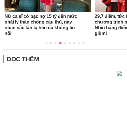
Nữ ca sĩ cờ bạc nợ 15 tỷ đến mức
29,7 điểm, tức
phải ly thân chồng cầu thủ, nay
chương trình 
nhan sắc tàn tạ héo úa không tin
Nhìn bảng điể
nổi
giùm!
ĐỌC THÊM