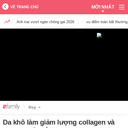
MỚI NHẤT
VỀ TRANG CHỦ
Anh trai vượt ngàn chông gai 2026
vụ điểm toán bất thường
Đẹp
Da khô làm giảm lượng collagen và