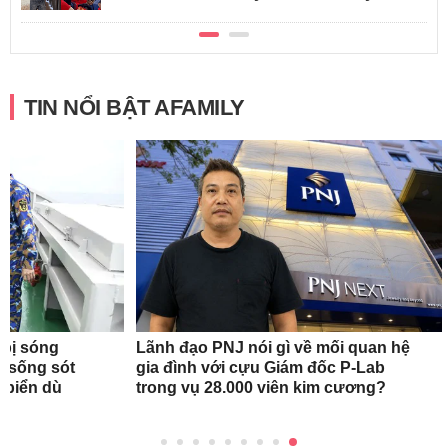
TIN NỔI BẬT AFAMILY
 bị sóng
Lãnh đạo PNJ nói gì về mối quan hệ
h sống sót
gia đình với cựu Giám đốc P-Lab
n biển dù
trong vụ 28.000 viên kim cương?