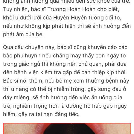
không ảnh hưởng quá nhiều đến sức khỏe của trẻ.
Tuy nhiên, bác sĩ Trương Hoàn Hoàn cho biết,
khối u dưới lưỡi của Huyên Huyên tương đối to,
nếu như không kịp phát hiện thì sẽ ảnh hưởng đến
phát âm của bé.
Qua câu chuyện này, bác sĩ cũng khuyến cáo các
bậc phụ huynh nếu chẳng may thấy con ngáy to
trong giấc ngủ thì không nên chủ quan, phải đưa
đến bệnh viện kiểm tra gấp để can thiệp kịp thời.
Bác sĩ nói thêm, nếu bố mẹ xem thường bệnh này
thì u nang có thể bị nhiễm trùng, gây sưng đau ở
đáy miệng, sẽ ảnh hưởng đến việc ăn uống của
trẻ, nghiêm trọng hơn là đường hô hấp gặp nguy
hiểm, gây ra tai nạn đáng tiếc.