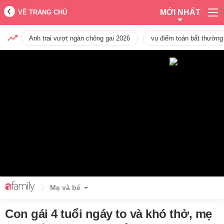
MỚI NHẤT
VỀ TRANG CHỦ
Anh trai vượt ngàn chông gai 2026
vụ điểm toán bất thường
Mẹ và bé
Con gái 4 tuổi ngáy to và khó thở, mẹ