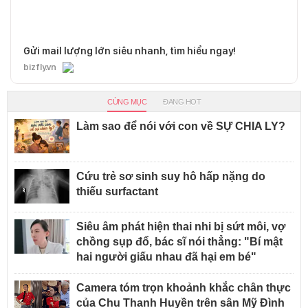
Gửi mail lượng lớn siêu nhanh, tìm hiểu ngay!
bizfly.vn
CÙNG MỤC
ĐANG HOT
Làm sao để nói với con về SỰ CHIA LY?
Cứu trẻ sơ sinh suy hô hấp nặng do
thiếu surfactant
Siêu âm phát hiện thai nhi bị sứt môi, vợ
chồng sụp đổ, bác sĩ nói thẳng: "Bí mật
hai người giấu nhau đã hại em bé"
Camera tóm trọn khoảnh khắc chân thực
của Chu Thanh Huyền trên sân Mỹ Đình