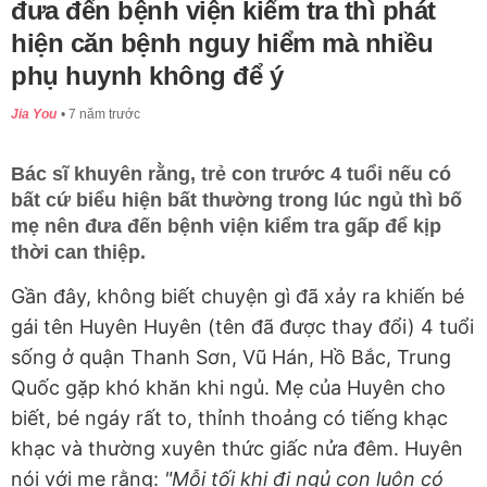
đưa đến bệnh viện kiểm tra thì phát
hiện căn bệnh nguy hiểm mà nhiều
phụ huynh không để ý
Jia You
7 năm trước
Bác sĩ khuyên rằng, trẻ con trước 4 tuổi nếu có
bất cứ biểu hiện bất thường trong lúc ngủ thì bố
mẹ nên đưa đến bệnh viện kiểm tra gấp để kịp
thời can thiệp.
Gần đây, không biết chuyện gì đã xảy ra khiến bé
gái tên Huyên Huyên (tên đã được thay đổi) 4 tuổi
sống ở quận Thanh Sơn, Vũ Hán, Hồ Bắc, Trung
Quốc gặp khó khăn khi ngủ. Mẹ của Huyên cho
biết, bé ngáy rất to, thỉnh thoảng có tiếng khạc
khạc và thường xuyên thức giấc nửa đêm. Huyên
nói với mẹ rằng:
"Mỗi tối khi đi ngủ con luôn có