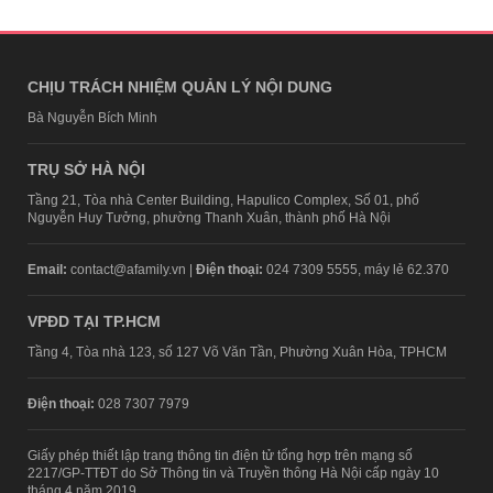
CHỊU TRÁCH NHIỆM QUẢN LÝ NỘI DUNG
Bà Nguyễn Bích Minh
TRỤ SỞ HÀ NỘI
Tầng 21, Tòa nhà Center Building, Hapulico Complex, Số 01, phố
Nguyễn Huy Tưởng, phường Thanh Xuân, thành phố Hà Nội
Email:
contact@afamily.vn |
Điện thoại:
024 7309 5555, máy lẻ 62.370
VPĐD TẠI TP.HCM
Tầng 4, Tòa nhà 123, số 127 Võ Văn Tần, Phường Xuân Hòa, TPHCM
Điện thoại:
028 7307 7979
Giấy phép thiết lập trang thông tin điện tử tổng hợp trên mạng số
2217/GP-TTĐT do Sở Thông tin và Truyền thông Hà Nội cấp ngày 10
tháng 4 năm 2019