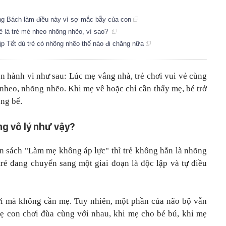
oàng Bách làm điều này vì sợ mắc bẫy của con
ề là trẻ mè nheo nhõng nhẽo, vì sao?
p Tết dù trẻ có nhõng nhẽo thế nào đi chăng nữa
iện hành vi như sau: Lúc mẹ vắng nhà, trẻ chơi vui vẻ cùng
 nheo, nhõng nhẽo. Khi mẹ về hoặc chỉ cần thấy mẹ, bé trở
ng bế.
ng vô lý như vậy?
n sách "Làm mẹ không áp lực" thì trẻ không hẳn là nhõng
trẻ đang chuyển sang một giai đoạn là độc lập và tự điều
hơi mà không cần mẹ. Tuy nhiên, một phần của não bộ vẫn
ẹ con chơi đùa cùng với nhau, khi mẹ cho bé bú, khi mẹ