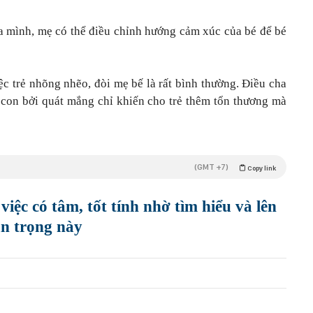
a mình, mẹ có thể điều chỉnh hướng cảm xúc của bé để bé
iệc trẻ nhõng nhẽo, đòi mẹ bế là rất bình thường. Điều cha
i con bởi quát mắng chỉ khiến cho trẻ thêm tổn thương mà
(GMT +7)
Copy link
iệc có tâm, tốt tính nhờ tìm hiểu và lên
an trọng này