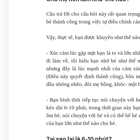
Câu trả lời cho câu hỏi này rất quan trọn
bé thành công trong việc tự điều chỉnh c
Vậy, thực tế, bạn được khuyên như thế nào
- Xúc cảm lúc gặp mặt bạn là to và lớn nhấ
đi làm về, tôi hiểu bạn nhớ bé như thế
nhưng đây là lúc mạnh nhất của cảm xúc
(Điều này quyết định thành công), hôn má
đầu nhõng nhẽo, đòi mẹ bồng, khóc- một b
- Bạn bình tĩnh tiếp tục nói chuyện với b
kéo dài 6-10 phút, trong thời gian này b
ôm bé, nói chuyện với bé và có thể bế bé 
của bạn lớn như thế nào cho bé.
Tại sao lại là 6-10 phút?