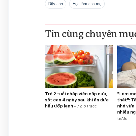
dậy con
Học làm cha mẹ
Tin cùng chuyên mụ
Trẻ 2 tuổi nhập viện cấp cứu,
"Làm mẹ
sốt cao 4 ngày sau khi ăn dưa
thật": T
hấu ướp lạnh
nhỏ vừa 
-
7 giờ trước
nhiều n
trước