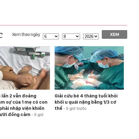
c
Xem theo ngày
XEM
 lần 2 vẫn đoảng
Giải cứu bé 4 tháng tuổi khỏi
âm sự của 1 mẹ có con
khối u quái nặng bằng 1/3 cơ
phải nhập viện khiến
thể
-
5 giờ trước
gười đồng cảm
-
5 giờ