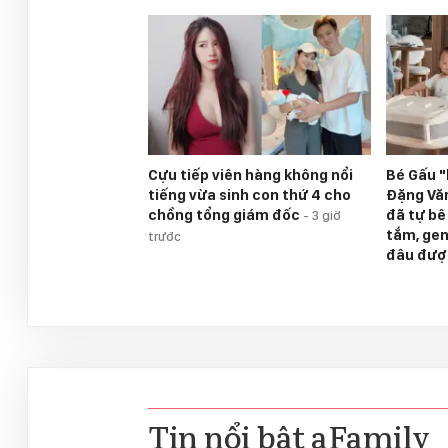
Cựu tiếp viên hàng không nổi
Bé Gấu "
tiếng vừa sinh con thứ 4 cho
Đặng Văn
chồng tổng giám đốc
đã tự bê
-
3 giờ
tắm, gen
trước
đâu đượ
Tin nổi bật aFamily