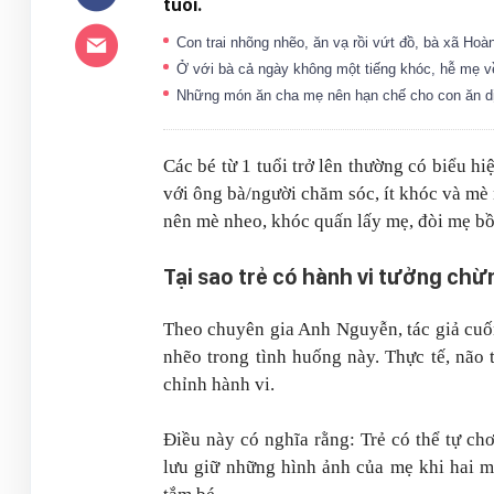
tuổi.
Con trai nhõng nhẽo, ăn vạ rồi vứt đồ, bà xã H
Ở với bà cả ngày không một tiếng khóc, hễ mẹ v
Những món ăn cha mẹ nên hạn chế cho con ăn dị
Các bé từ 1 tuổi trở lên thường có biểu h
với ông bà/người chăm sóc, ít khóc và mè
nên mè nheo, khóc quấn lấy mẹ, đòi mẹ bồ
Tại sao trẻ có hành vi tưởng chừ
Theo chuyên gia Anh Nguyễn, tác giả cuố
nhẽo trong tình huống này. Thực tế, não 
chỉnh hành vi.
Điều này có nghĩa rằng: Trẻ có thể tự c
lưu giữ những hình ảnh của mẹ khi hai m