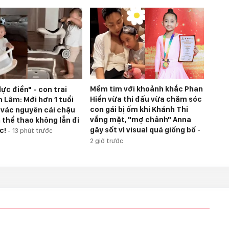
Mềm tim với khoảnh khắc Phan
lực điền" - con trai
Hiển vừa thi đấu vừa chăm sóc
 Lâm: Mới hơn 1 tuổi
con gái bị ốm khi Khánh Thi
 vác nguyên cái chậu
vắng mặt, "mợ chảnh" Anna
 thể thao không lẫn đi
gây sốt vì visual quá giống bố
c!
-
-
13 phút trước
2 giờ trước