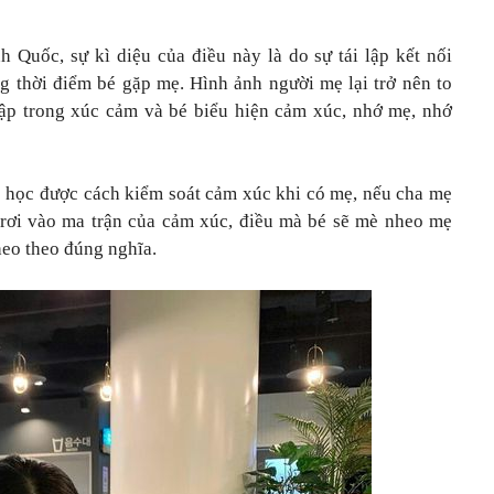
Quốc, sự kì diệu của điều này là do sự tái lập kết nối
g thời điểm bé gặp mẹ. Hình ảnh người mẹ lại trở nên to
gập trong xúc cảm và bé biểu hiện cảm xúc, nhớ mẹ, nhớ
hó học được cách kiểm soát cảm xúc khi có mẹ, nếu cha mẹ
 rơi vào ma trận của cảm xúc, điều mà bé sẽ mè nheo mẹ
eo theo đúng nghĩa.