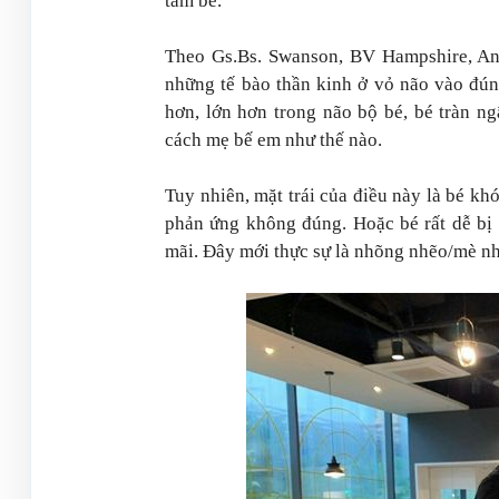
tắm bé.
Theo Gs.Bs. Swanson, BV Hampshire, Anh 
những tế bào thần kinh ở vỏ não vào đún
hơn, lớn hơn trong não bộ bé, bé tràn n
cách mẹ bế em như thế nào.
Tuy nhiên, mặt trái của điều này là bé k
phản ứng không đúng. Hoặc bé rất dễ bị
mãi. Đây mới thực sự là nhõng nhẽo/mè nh