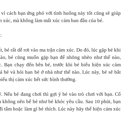
g vì cách bạn ứng phó với tình huống này tốt cũng sẽ giúp
ảm xúc, mà không làm mất xúc cảm ban đầu của bé.
:
t, bé rất dễ rơi vào ma trận cảm xúc. Do đó, lúc gặp bé khi
 nào, bé cũng muốn gặp bạn để nhõng nhẽo như thế nào,
. Bạn chạy đến bên bé, trước khi bé biểu hiện xúc cảm
 bé và hỏi han bé ở nhà như thế nào. Lúc này, bé sẽ bắt
iểu thị cảm xúc hết sức bình thường.
é. Nếu bé đang chơi thì gợi ý bé vào trò chơi với bạn. Cố
ạn không nên bế bé như bé khóc yêu cầu. Sau 10 phút, bạn
đi tắm hoặc làm gì bé thích. Lúc này hãy thể hiện cảm xúc