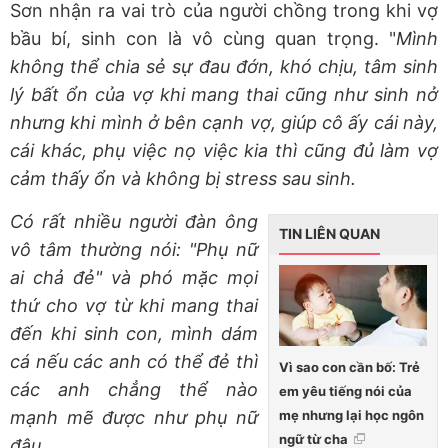
Sơn nhận ra vai trò của người chồng trong khi vợ
bầu bí, sinh con là vô cùng quan trọng. "
Mình
không thể chia sẻ sự đau đớn, khó chịu, tâm sinh
lý bất ổn của vợ khi mang thai cũng như sinh nở
nhưng khi mình ở bên cạnh vợ, giúp cô ấy cái này,
cái khác, phụ việc nọ việc kia thì cũng đủ làm vợ
cảm thấy ổn và không bị stress sau sinh.
Có rất nhiều người đàn ông
TIN LIÊN QUAN
vô tâm thường nói: "Phụ nữ
ai chả đẻ" và phó mặc mọi
thứ cho vợ từ khi mang thai
đến khi sinh con, mình dám
cá nếu các anh có thể đẻ thì
Vì sao con cần bố: Trẻ
các anh chẳng thể nào
em yêu tiếng nói của
mẹ nhưng lại học ngôn
mạnh mẽ được như phụ nữ
ngữ từ cha
đâu.