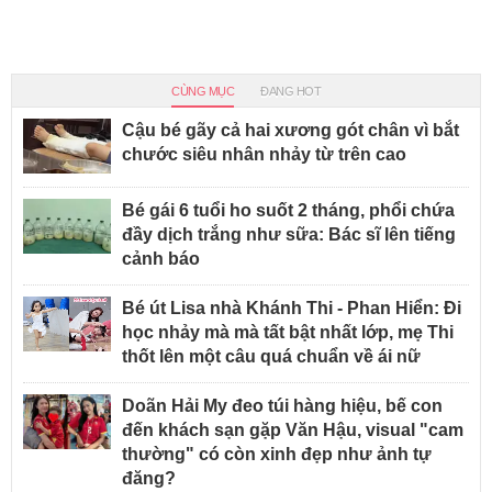
CÙNG MỤC
ĐANG HOT
Cậu bé gãy cả hai xương gót chân vì bắt
chước siêu nhân nhảy từ trên cao
Bé gái 6 tuổi ho suốt 2 tháng, phổi chứa
đầy dịch trắng như sữa: Bác sĩ lên tiếng
cảnh báo
Bé út Lisa nhà Khánh Thi - Phan Hiển: Đi
học nhảy mà mà tất bật nhất lớp, mẹ Thi
thốt lên một câu quá chuẩn về ái nữ
Doãn Hải My đeo túi hàng hiệu, bế con
đến khách sạn gặp Văn Hậu, visual "cam
thường" có còn xinh đẹp như ảnh tự
đăng?