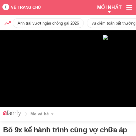
MỚI NHẤT
VỀ TRANG CHỦ
Anh trai vượt ngàn chông gai 2026
vụ điểm toán bất thường
Mẹ và bé
Bố 9x kể hành trình cùng vợ chữa áp