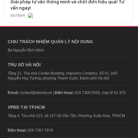
Giải pháp tư vấn thông minh và chốt đơn hiệu quả! Tư
vấn ngay!
bizfly.vn
CHỊU TRÁCH NHIỆM QUẢN LÝ NỘI DUNG
Bà Nguyễn Bích Minh
TRỤ SỞ HÀ NỘI
Tầng 21, Tòa nhà Center Building, Hapulico Complex, Số 01, phố
Nguyễn Huy Tưởng, phường Thanh Xuân, thành phố Hà Nội
Email:
contact@afamily.vn |
Điện thoại:
024 7309 5555, máy lẻ 62.370
VPĐD TẠI TP.HCM
Tầng 4, Tòa nhà 123, số 127 Võ Văn Tần, Phường Xuân Hòa, TPHCM
Điện thoại:
028 7307 7979