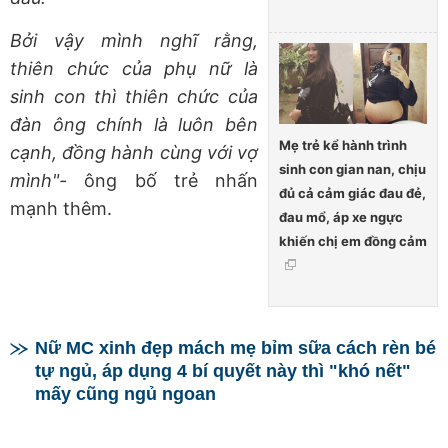
Bởi vậy mình nghĩ rằng,
thiên chức của phụ nữ là
sinh con thì thiên chức của
đàn ông chính là luôn bên
Mẹ trẻ kể hành trình
cạnh, đồng hành cùng với vợ
sinh con gian nan, chịu
mình"-
ông bố trẻ nhấn
đủ cả cảm giác đau đẻ,
mạnh thêm.
đau mổ, áp xe ngực
khiến chị em đồng cảm
Nữ MC xinh đẹp mách mẹ bỉm sữa cách rèn bé
tự ngủ, áp dụng 4 bí quyết này thì "khó nết"
mấy cũng ngủ ngoan