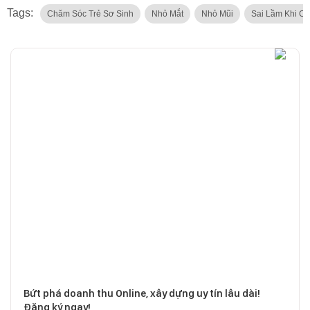
Tags:
Chăm Sóc Trẻ Sơ Sinh
Nhỏ Mắt
Nhỏ Mũi
Sai Lầm Khi Ch
Bứt phá doanh thu Online, xây dựng uy tín lâu dài!
Đăng ký ngay!