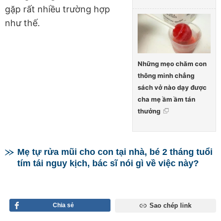
gặp rất nhiều trường hợp
như thế.
Những mẹo chăm con
thông minh chẳng
sách vở nào dạy được
cha mẹ ầm ầm tán
thưởng
Mẹ tự rửa mũi cho con tại nhà, bé 2 tháng tuổi
tím tái nguy kịch, bác sĩ nói gì về việc này?
Chia sẻ
Sao chép link