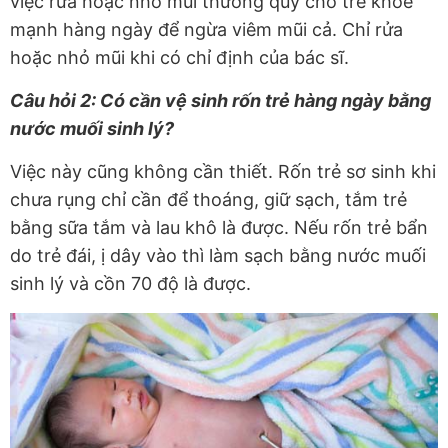
việc rửa hoặc nhỏ mũi thường quy cho trẻ khỏe
mạnh hàng ngày để ngừa viêm mũi cả. Chỉ rửa
hoặc nhỏ mũi khi có chỉ định của bác sĩ.
Câu hỏi 2: Có cần vệ sinh rốn trẻ hàng ngày bằng
nước muối sinh lý?
Việc này cũng không cần thiết. Rốn trẻ sơ sinh khi
chưa rụng chỉ cần để thoáng, giữ sạch, tắm trẻ
bằng sữa tắm và lau khô là được. Nếu rốn trẻ bẩn
do trẻ đái, ị dây vào thì làm sạch bằng nước muối
sinh lý và cồn 70 độ là được.