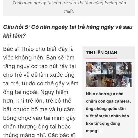
Thói quen ngoáy tai cho trẻ sau khi tắm cũng không cần
thiết.
Câu hỏi 5: Có nên ngoáy tai trẻ hàng ngày và sau
khi tắm?
Bác sĩ Thảo cho biết đây là
TIN LIÊN QUAN
việc không nên. Bạn sẽ làm
tăng nguy cơ tạo nút ráy tai
cho trẻ và dễ làm xước ống
tai trẻ, từ đó có thể gây viêm
ống tai ngoài. Nguy hiểm
Nhìn cảnh vợ ở nhà
hơn, khi trẻ lớn, trẻ có thể
chăm con qua camera,
ông chồng quốc dân
bắt chước bố mẹ và tự cầm
viết tâm thư nhận bão
bông chọc vào tai mình gây
like từ cộng đồng
chấn thương ống tai hoặc
mạng
thủng màng nhĩ. Các bác sĩ