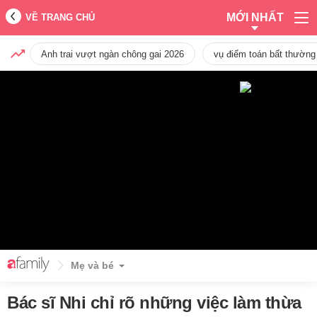
MỚI NHẤT
VỀ TRANG CHỦ
Anh trai vượt ngàn chông gai 2026
vụ điểm toán bất thường
Mẹ và bé
Bác sĩ Nhi chỉ rõ những việc làm thừa