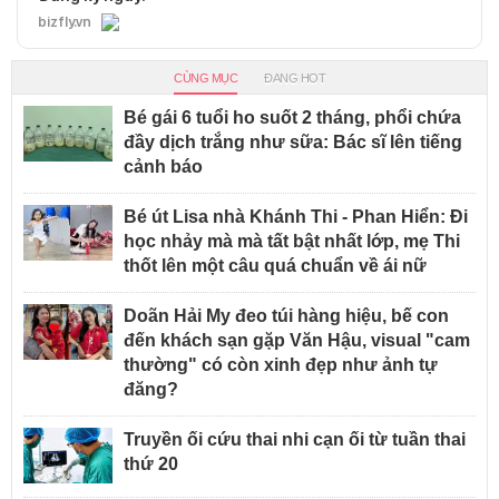
bizfly.vn
CÙNG MỤC
ĐANG HOT
Bé gái 6 tuổi ho suốt 2 tháng, phổi chứa
đầy dịch trắng như sữa: Bác sĩ lên tiếng
cảnh báo
Bé út Lisa nhà Khánh Thi - Phan Hiển: Đi
học nhảy mà mà tất bật nhất lớp, mẹ Thi
thốt lên một câu quá chuẩn về ái nữ
Doãn Hải My đeo túi hàng hiệu, bế con
đến khách sạn gặp Văn Hậu, visual "cam
thường" có còn xinh đẹp như ảnh tự
đăng?
Truyền ối cứu thai nhi cạn ối từ tuần thai
thứ 20