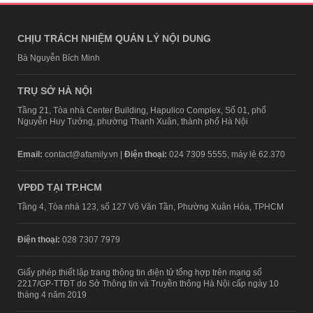
CHỊU TRÁCH NHIỆM QUẢN LÝ NỘI DUNG
Bà Nguyễn Bích Minh
TRỤ SỞ HÀ NỘI
Tầng 21, Tòa nhà Center Building, Hapulico Complex, Số 01, phố
Nguyễn Huy Tưởng, phường Thanh Xuân, thành phố Hà Nội
Email:
contact@afamily.vn |
Điện thoại:
024 7309 5555, máy lẻ 62.370
VPĐD TẠI TP.HCM
Tầng 4, Tòa nhà 123, số 127 Võ Văn Tần, Phường Xuân Hòa, TPHCM
Điện thoại:
028 7307 7979
Giấy phép thiết lập trang thông tin điện tử tổng hợp trên mạng số
2217/GP-TTĐT do Sở Thông tin và Truyền thông Hà Nội cấp ngày 10
tháng 4 năm 2019