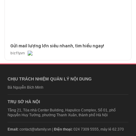
Gửi mail lượng lớn siêu nhanh, tìm hiểu ngay!
bizfly.vn
CHỊU TRÁCH NHIỆM QUẢN LÝ NỘI DUNG
Bà Nguyễn Bích Minh
TRỤ SỞ HÀ NỘI
Tầng 21, Tòa nhà Center Building, Hapulico Complex, Số 01, phố
Nguyễn Huy Tưởng, phường Thanh Xuân, thành phố Hà Nội
Email:
contact@afamily.vn |
Điện thoại:
024 7309 5555, máy lẻ 62.370