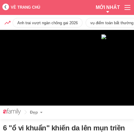
MỚI NHẤT
VỀ TRANG CHỦ
Anh trai vượt ngàn chông gai 2026
vụ điểm toán bất thường
Đẹp
6 "ổ vi khuẩn" khiến da lên mụn triền