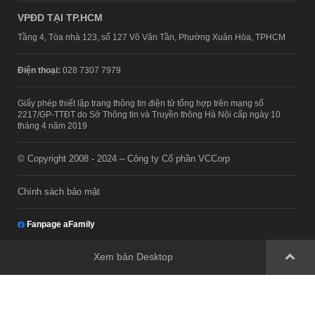
VPĐD TẠI TP.HCM
Tầng 4, Tòa nhà 123, số 127 Võ Văn Tần, Phường Xuân Hòa, TPHCM
Điện thoại:
028 7307 7979
Giấy phép thiết lập trang thông tin điện tử tổng hợp trên mạng số
2217/GP-TTĐT do Sở Thông tin và Truyền thông Hà Nội cấp ngày 10
tháng 4 năm 2019
© Copyright 2008 - 2024 – Công ty Cổ phần VCCorp
Chính sách bảo mật
Fanpage aFamily
Xem bản Desktop