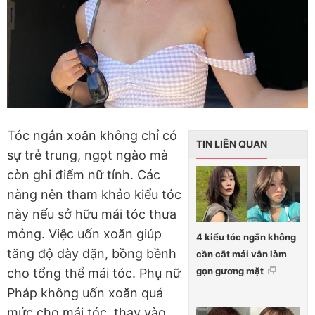
Tóc ngắn xoăn không chỉ có
TIN LIÊN QUAN
sự trẻ trung, ngọt ngào mà
còn ghi điểm nữ tính. Các
nàng nên tham khảo kiểu tóc
này nếu sở hữu mái tóc thưa
mỏng. Việc uốn xoăn giúp
4 kiểu tóc ngắn không
tăng độ dày dặn, bồng bềnh
cần cắt mái vẫn làm
gọn gương mặt
cho tổng thể mái tóc. Phụ nữ
Pháp không uốn xoăn quá
mức cho mái tóc, thay vào