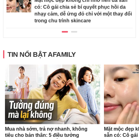
Mặt mộc đẹp không chỉ nhờ nền da sẵn
có: Cô gái chia sẻ bí quyết phục hồi da
nhạy cảm, dễ ửng đỏ chỉ với một thay đổi
trong chu trình skincare
TIN NỔI BẬT AFAMILY
Mua nhà sớm, trả nợ nhanh, không
Mặt mộc đẹp k
tiêu cho bản thân: 5 điều tưởng
sẵn có: Cô gái