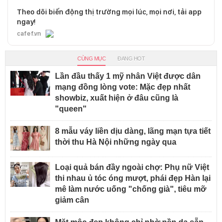
Theo dõi biến động thị trường mọi lúc, mọi nơi, tải app
ngay!
cafef.vn
CÙNG MỤC
ĐANG HOT
Lần đầu thấy 1 mỹ nhân Việt được dân
mạng đồng lòng vote: Mặc đẹp nhất
showbiz, xuất hiện ở đâu cũng là
"queen"
8 mẫu váy liền dịu dàng, lãng mạn tựa tiết
thời thu Hà Nội những ngày qua
Loại quả bán đầy ngoài chợ: Phụ nữ Việt
thi nhau ủ tóc óng mượt, phái đẹp Hàn lại
mê làm nước uống "chống già", tiêu mỡ
giảm cân