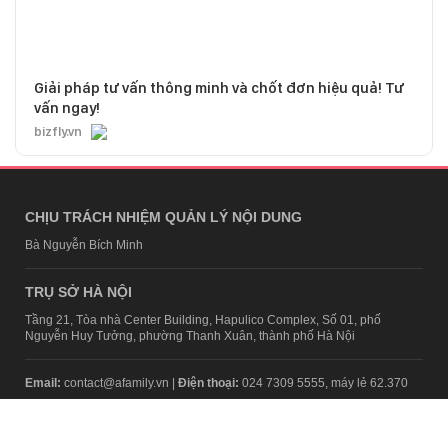
Giải pháp tư vấn thông minh và chốt đơn hiệu quả! Tư
vấn ngay!
bizfly.vn
CHỊU TRÁCH NHIỆM QUẢN LÝ NỘI DUNG
Bà Nguyễn Bích Minh
TRỤ SỞ HÀ NỘI
Tầng 21, Tòa nhà Center Building, Hapulico Complex, Số 01, phố
Nguyễn Huy Tưởng, phường Thanh Xuân, thành phố Hà Nội
Email:
contact@afamily.vn |
Điện thoại:
024 7309 5555, máy lẻ 62.370
VPĐD TẠI TP.HCM