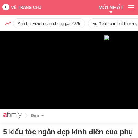
MỚI NHẤT
VỀ TRANG CHỦ
Anh trai vượt ngàn chông gai 2026
vụ điểm toán bất thường
Đẹp
5 kiểu tóc ngắn đẹp kinh điển của phụ