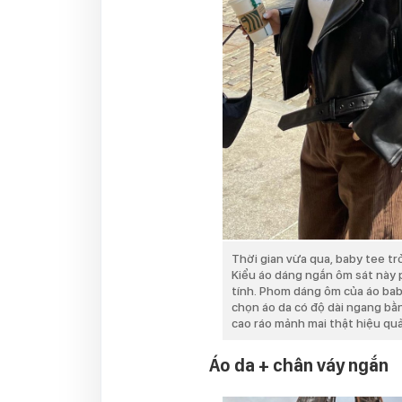
Thời gian vừa qua, baby tee trở
Kiểu áo dáng ngắn ôm sát này p
tính. Phom dáng ôm của áo bab
chọn áo da có độ dài ngang bằ
cao ráo mảnh mai thật hiệu qu
Áo da + chân váy ngắn