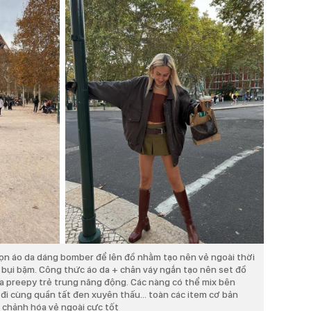
ọn áo da dáng bomber để lên đồ nhằm tạo nên vẻ ngoài thời
bụi bặm. Công thức áo da + chân váy ngắn tạo nên set đồ
 vừa preepy trẻ trung năng động. Các nàng có thể mix bên
 đi cùng quần tất đen xuyên thấu... toàn các item cơ bản
chảnh hóa vẻ ngoài cực tốt