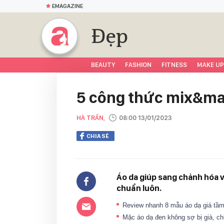
EMAGAZINE
Đẹp
BEAUTY
FASHION
FITNESS
MAKE UP
5 công thức mix&mat
HÀ TRẦN,
08:00 13/01/2023
CHIA SẺ
Áo da giúp sang chảnh hóa vẻ
chuẩn luôn.
Review nhanh 8 mẫu áo dạ giá tầm 
Mặc áo dạ đen không sợ bị già, ch