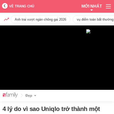
MỚI NHẤT
VỀ TRANG CHỦ
Anh trai vượt ngàn chông gai 2026
vụ điểm toán bất thường
Đẹp
4 lý do vì sao Uniqlo trở thành một