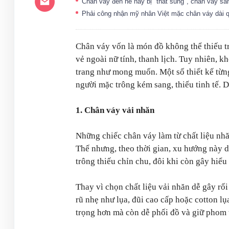
Chân váy đen hè này bị "thất sủng", chân váy s
Phải công nhận mỹ nhân Việt mặc chân váy dài 
Chân váy vốn là món đồ không thể thiếu t
vẻ ngoài nữ tính, thanh lịch. Tuy nhiên, 
trang như mong muốn. Một số thiết kế từng 
người mặc trông kém sang, thiếu tinh tế. 
1. Chân váy vải nhăn
Những chiếc chân váy làm từ chất liệu nh
Thế nhưng, theo thời gian, xu hướng này d
trông thiếu chỉn chu, đôi khi còn gây hiể
Thay vì chọn chất liệu vải nhăn dễ gây rối
rũ nhẹ như lụa, đũi cao cấp hoặc cotton lụ
trọng hơn mà còn dễ phối đồ và giữ phom 