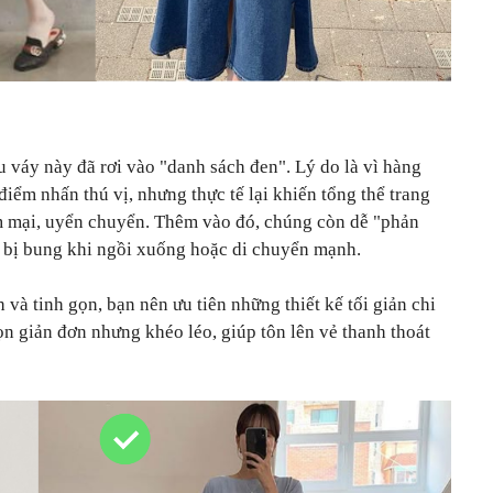
u váy này đã rơi vào "danh sách đen". Lý do là vì hàng
iểm nhấn thú vị, nhưng thực tế lại khiến tổng thể trang
m mại, uyển chuyển. Thêm vào đó, chúng còn dễ "phản
c bị bung khi ngồi xuống hoặc di chuyển mạnh.
và tinh gọn, bạn nên ưu tiên những thiết kế tối giản chi
họn giản đơn nhưng khéo léo, giúp tôn lên vẻ thanh thoát