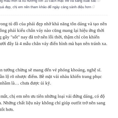
áng màu mới là xu hướng với 10 cách mặc trẻ và sang xuất sắc
quá đẹp, chị em nên tham khảo để ngày càng sành điệu hơn
rong tủ đồ của phái đẹp nhờ khả năng tôn dáng và tạo nên
không phải kiểu chân váy nào cũng mang lại hiệu ứng thời
gây "sốt" nay đã trở nên lỗi thời, thậm chí còn khiến
Dưới đây là 4 mẫu chân váy điển hình mà bạn nên tránh xa.
ăn tưởng chừng sẽ mang đến vẻ phóng khoáng, nghệ sĩ.
ần lộ rõ nhược điểm. Bề mặt vải nhàu khiến trang phục
u nhầm là… chưa được ủi kỹ.
 mắt, chị em nên ưu tiên những loại vải đứng dáng, có độ
a. Những chất liệu này không chỉ giúp outfit trở nên sang
tốt hơn.