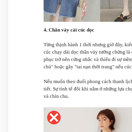
4. Chân váy cài cúc dọc
Từng thịnh hành 1 thời nhưng giờ đây, kiể
cúc chạy dài dọc thân váy tưởng chừng là đ
phục trở nên cứng nhắc và thiếu đi sự mề
chủ" hoặc gây "tai nạn thời trang" nếu cú
Nếu muốn theo đuổi phong cách thanh lịch 
tiết. Sự tinh tế đôi khi nằm ở những lựa c
và chỉn chu.