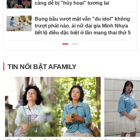
càng dễ bị "hủy hoại" tương lai
Bụng bầu vượt mặt vẫn "đu idol" không
trượt phát nào, ái nữ đại gia Minh Nhựa
tiết lộ điều đặc biệt ở lần mang thai thứ 5
TIN NỔI BẬT AFAMILY