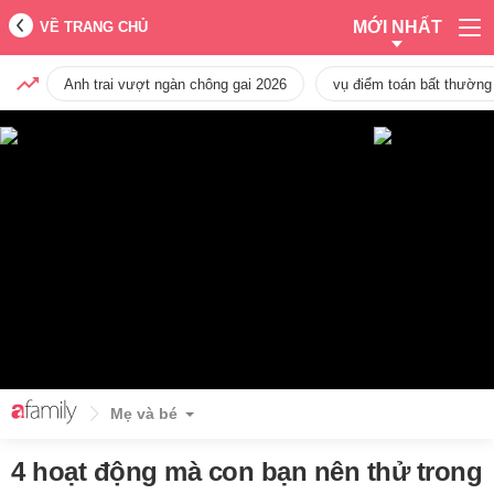
MỚI NHẤT
VỀ TRANG CHỦ
Anh trai vượt ngàn chông gai 2026
vụ điểm toán bất thường
Mẹ và bé
4 hoạt động mà con bạn nên thử trong