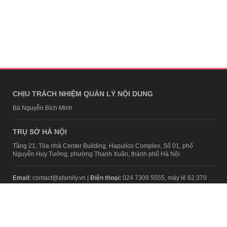
CHỊU TRÁCH NHIỆM QUẢN LÝ NỘI DUNG
Bà Nguyễn Bích Minh
TRỤ SỞ HÀ NỘI
Tầng 21, Tòa nhà Center Building, Hapulico Complex, Số 01, phố
Nguyễn Huy Tưởng, phường Thanh Xuân, thành phố Hà Nội
Email:
contact@afamily.vn |
Điện thoại:
024 7309 5555, máy lẻ 62.370
VPĐD TẠI TP.HCM
Tầng 4, Tòa nhà 123, số 127 Võ Văn Tần, Phường Xuân Hòa, TPHCM