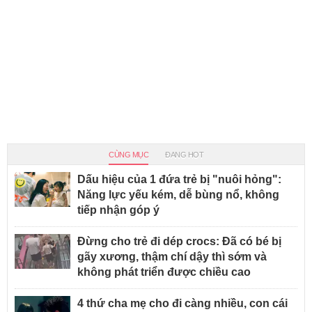
CÙNG MỤC
ĐANG HOT
Dấu hiệu của 1 đứa trẻ bị "nuôi hỏng":
Năng lực yếu kém, dễ bùng nổ, không
tiếp nhận góp ý
Đừng cho trẻ đi dép crocs: Đã có bé bị
gãy xương, thậm chí dậy thì sớm và
không phát triển được chiều cao
4 thứ cha mẹ cho đi càng nhiều, con cái