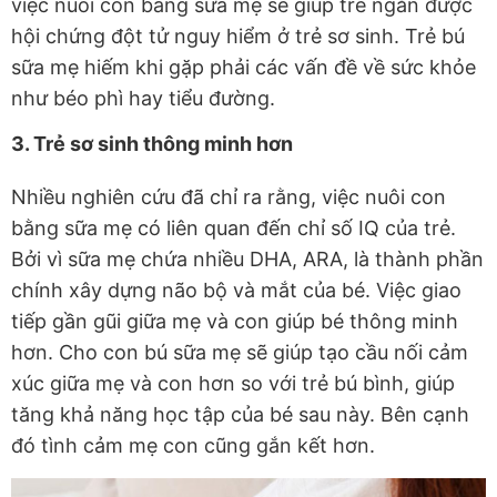
việc nuôi con bằng sữa mẹ sẽ giúp trẻ ngăn được
hội chứng đột tử nguy hiểm ở trẻ sơ sinh. Trẻ bú
sữa mẹ hiếm khi gặp phải các vấn đề về sức khỏe
như béo phì hay tiểu đường.
3. Trẻ sơ sinh thông minh hơn
Nhiều nghiên cứu đã chỉ ra rằng, việc nuôi con
bằng sữa mẹ có liên quan đến chỉ số IQ của trẻ.
Bởi vì sữa mẹ chứa nhiều DHA, ARA, là thành phần
chính xây dựng não bộ và mắt của bé. Việc giao
tiếp gần gũi giữa mẹ và con giúp bé thông minh
hơn. Cho con bú sữa mẹ sẽ giúp tạo cầu nối cảm
xúc giữa mẹ và con hơn so với trẻ bú bình, giúp
tăng khả năng học tập của bé sau này. Bên cạnh
đó tình cảm mẹ con cũng gắn kết hơn.