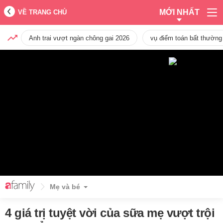
MỚI NHẤT
VỀ TRANG CHỦ
Anh trai vượt ngàn chông gai 2026
vụ điểm toán bất thường
Mẹ và bé
4 giá trị tuyệt vời của sữa mẹ vượt trội