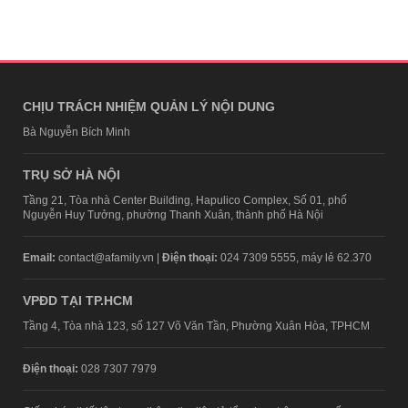
CHỊU TRÁCH NHIỆM QUẢN LÝ NỘI DUNG
Bà Nguyễn Bích Minh
TRỤ SỞ HÀ NỘI
Tầng 21, Tòa nhà Center Building, Hapulico Complex, Số 01, phố
Nguyễn Huy Tưởng, phường Thanh Xuân, thành phố Hà Nội
Email:
contact@afamily.vn |
Điện thoại:
024 7309 5555, máy lẻ 62.370
VPĐD TẠI TP.HCM
Tầng 4, Tòa nhà 123, số 127 Võ Văn Tần, Phường Xuân Hòa, TPHCM
Điện thoại:
028 7307 7979