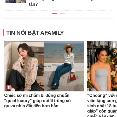
tán?
TIN NỔI BẬT AFAMILY
Chiếc sơ mi chấm bi đúng chuẩn
"Choáng" với 
"quiet luxury" giúp outfit trông có
viên tặng con g
gu và nhìn đắt tiền hơn hẳn
sinh nhật 18 t
giáp" còn qua
chiếc váy đẹp