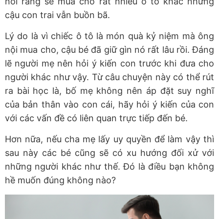
nói rằng sẽ mua cho rất nhiều ô tô khác nhưng
cậu con trai vẫn buồn bã.
Lý do là vì chiếc ô tô là món quà kỷ niệm mà ông
nội mua cho, cậu bé đã giữ gìn nó rất lâu rồi. Đáng
lẽ người mẹ nên hỏi ý kiến con trước khi đưa cho
người khác như vậy. Từ câu chuyện này có thể rút
ra bài học là, bố mẹ không nên áp đặt suy nghĩ
của bản thân vào con cái, hãy hỏi ý kiến của con
với các vấn đề có liên quan trực tiếp đến bé.
Hơn nữa, nếu cha mẹ lấy uy quyền để làm vậy thì
sau này các bé cũng sẽ có xu hướng đối xử với
những người khác như thế. Đó là điều bạn không
hề muốn đúng không nào?