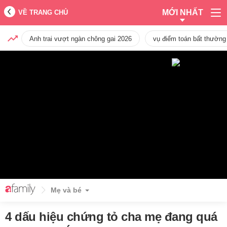
MỚI NHẤT
VỀ TRANG CHỦ
Anh trai vượt ngàn chông gai 2026
vụ điểm toán bất thường
Mẹ và bé
4 dấu hiệu chứng tỏ cha mẹ đang quá