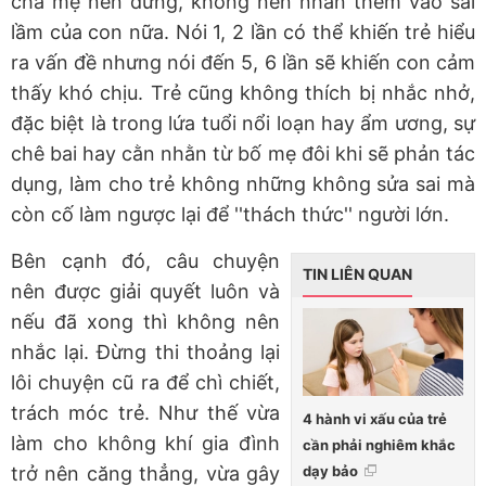
cha mẹ nên dừng, không nên nhấn thêm vào sai
lầm của con nữa. Nói 1, 2 lần có thể khiến trẻ hiểu
ra vấn đề nhưng nói đến 5, 6 lần sẽ khiến con cảm
thấy khó chịu. Trẻ cũng không thích bị nhắc nhở,
đặc biệt là trong lứa tuổi nổi loạn hay ẩm ương, sự
chê bai hay cằn nhằn từ bố mẹ đôi khi sẽ phản tác
dụng, làm cho trẻ không những không sửa sai mà
còn cố làm ngược lại để ''thách thức'' người lớn.
Bên cạnh đó, câu chuyện
TIN LIÊN QUAN
nên được giải quyết luôn và
nếu đã xong thì không nên
nhắc lại. Đừng thi thoảng lại
lôi chuyện cũ ra để chì chiết,
trách móc trẻ. Như thế vừa
4 hành vi xấu của trẻ
làm cho không khí gia đình
cần phải nghiêm khắc
dạy bảo
trở nên căng thẳng, vừa gây