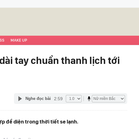
SS
MAKE UP
dài tay chuẩn thanh lịch tới
2:59
Nghe đọc bài
p để diện trong thời tiết se lạnh.