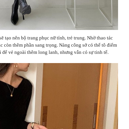
sẽ tạo nên bộ trang phục nữ tính, trẻ trung. Nhờ thao tác
ặc còn thêm phần sang trọng. Nàng công sở có thể tô điểm
 để vẻ ngoài thêm long lanh, nhưng vẫn có sự tinh tế.