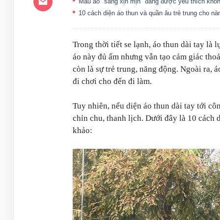
Mẫu áo "sang xịn mịn" đang được yêu thích khô
10 cách diện áo thun và quần âu trẻ trung cho n
Trong thời tiết se lạnh, áo thun dài tay l
áo này đủ ấm nhưng vẫn tạo cảm giác thoả
còn là sự trẻ trung, năng động. Ngoài ra, á
đi chơi cho đến đi làm.
Tuy nhiên, nếu diện áo thun dài tay tới cô
chỉn chu, thanh lịch. Dưới đây là 10 cách 
khảo: