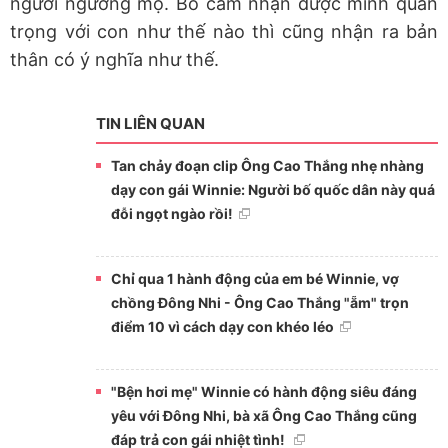
người ngưỡng mộ. Bố cảm nhận được mình quan
trọng với con như thế nào thì cũng nhận ra bản
thân có ý nghĩa như thế.
TIN LIÊN QUAN
Tan chảy đoạn clip Ông Cao Thắng nhẹ nhàng
dạy con gái Winnie: Người bố quốc dân này quá
đỗi ngọt ngào rồi!
Chỉ qua 1 hành động của em bé Winnie, vợ
chồng Đông Nhi - Ông Cao Thắng "ẵm" trọn
điểm 10 vì cách dạy con khéo léo
"Bện hơi mẹ" Winnie có hành động siêu đáng
yêu với Đông Nhi, bà xã Ông Cao Thắng cũng
đáp trả con gái nhiệt tình!