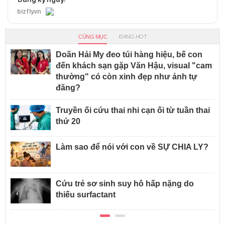
bizfly.vn
CÙNG MỤC
ĐANG HOT
Doãn Hải My đeo túi hàng hiệu, bế con
đến khách sạn gặp Văn Hậu, visual "cam
thường" có còn xinh đẹp như ảnh tự
đăng?
Truyền ối cứu thai nhi cạn ối từ tuần thai
thứ 20
Làm sao để nói với con về SỰ CHIA LY?
Cứu trẻ sơ sinh suy hô hấp nặng do
thiếu surfactant