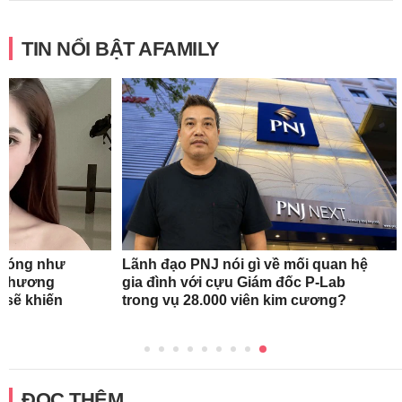
TIN NỔI BẬT AFAMILY
n nóng như
Lãnh đạo PNJ nói gì về mối quan hệ
oa hương
gia đình với cựu Giám đốc P-Lab
 sẽ khiến
trong vụ 28.000 viên kim cương?
ĐỌC THÊM