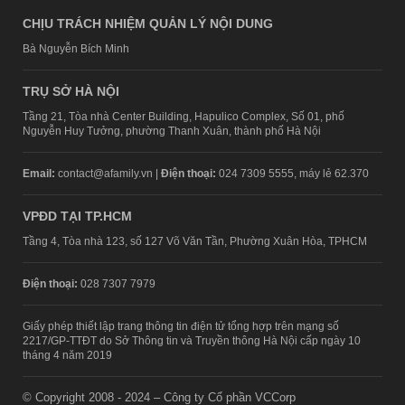
CHỊU TRÁCH NHIỆM QUẢN LÝ NỘI DUNG
Bà Nguyễn Bích Minh
TRỤ SỞ HÀ NỘI
Tầng 21, Tòa nhà Center Building, Hapulico Complex, Số 01, phố
Nguyễn Huy Tưởng, phường Thanh Xuân, thành phố Hà Nội
Email:
contact@afamily.vn |
Điện thoại:
024 7309 5555, máy lẻ 62.370
VPĐD TẠI TP.HCM
Tầng 4, Tòa nhà 123, số 127 Võ Văn Tần, Phường Xuân Hòa, TPHCM
Điện thoại:
028 7307 7979
Giấy phép thiết lập trang thông tin điện tử tổng hợp trên mạng số
2217/GP-TTĐT do Sở Thông tin và Truyền thông Hà Nội cấp ngày 10
tháng 4 năm 2019
© Copyright 2008 - 2024 – Công ty Cổ phần VCCorp