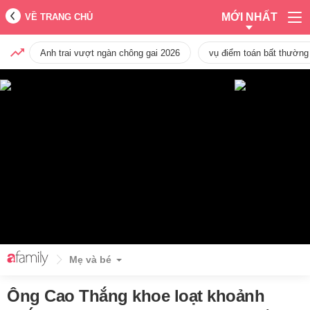
MỚI NHẤT
VỀ TRANG CHỦ
Anh trai vượt ngàn chông gai 2026
vụ điểm toán bất thường
Mẹ và bé
Ông Cao Thắng khoe loạt khoảnh