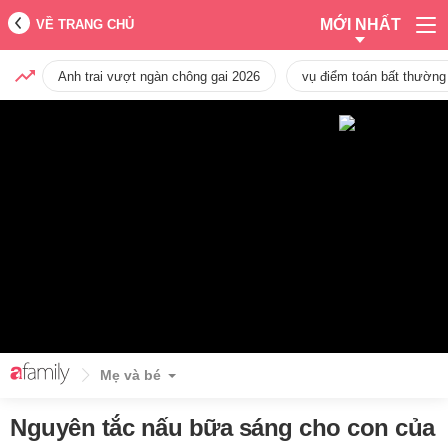
MỚI NHẤT
VỀ TRANG CHỦ
Anh trai vượt ngàn chông gai 2026
vụ điểm toán bất thường
Mẹ và bé
Nguyên tắc nấu bữa sáng cho con của