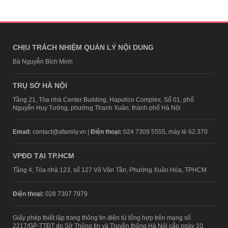
CHỊU TRÁCH NHIỆM QUẢN LÝ NỘI DUNG
Bà Nguyễn Bích Minh
TRỤ SỞ HÀ NỘI
Tầng 21, Tòa nhà Center Building, Hapulico Complex, Số 01, phố
Nguyễn Huy Tưởng, phường Thanh Xuân, thành phố Hà Nội
Email:
contact@afamily.vn |
Điện thoại:
024 7309 5555, máy lẻ 62.370
VPĐD TẠI TP.HCM
Tầng 4, Tòa nhà 123, số 127 Võ Văn Tần, Phường Xuân Hòa, TPHCM
Điện thoại:
028 7307 7979
Giấy phép thiết lập trang thông tin điện tử tổng hợp trên mạng số
2217/GP-TTĐT do Sở Thông tin và Truyền thông Hà Nội cấp ngày 10