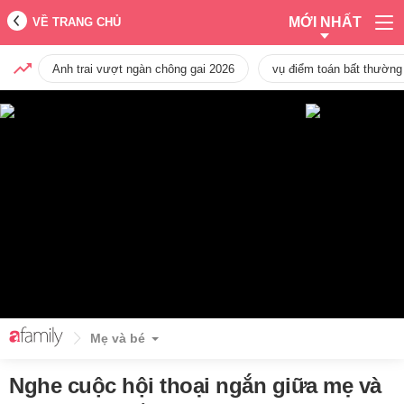
MỚI NHẤT
VỀ TRANG CHỦ
Anh trai vượt ngàn chông gai 2026
vụ điểm toán bất thường
Mẹ và bé
Nghe cuộc hội thoại ngắn giữa mẹ và