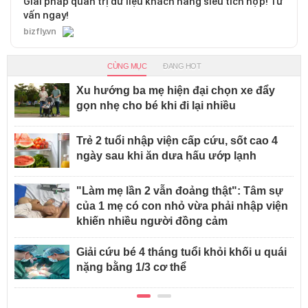
Giải pháp quản trị dữ liệu khách hàng siêu tích hợp! Tư
vấn ngay!
bizfly.vn
CÙNG MỤC
ĐANG HOT
Xu hướng ba mẹ hiện đại chọn xe đẩy
gọn nhẹ cho bé khi đi lại nhiều
Trẻ 2 tuổi nhập viện cấp cứu, sốt cao 4
ngày sau khi ăn dưa hấu ướp lạnh
"Làm mẹ lần 2 vẫn đoảng thật": Tâm sự
của 1 mẹ có con nhỏ vừa phải nhập viện
khiến nhiều người đồng cảm
Giải cứu bé 4 tháng tuổi khỏi khối u quái
nặng bằng 1/3 cơ thể