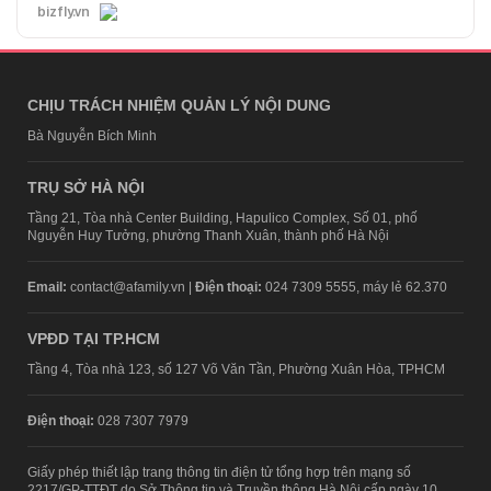
bizfly.vn
CHỊU TRÁCH NHIỆM QUẢN LÝ NỘI DUNG
Bà Nguyễn Bích Minh
TRỤ SỞ HÀ NỘI
Tầng 21, Tòa nhà Center Building, Hapulico Complex, Số 01, phố
Nguyễn Huy Tưởng, phường Thanh Xuân, thành phố Hà Nội
Email:
contact@afamily.vn |
Điện thoại:
024 7309 5555, máy lẻ 62.370
VPĐD TẠI TP.HCM
Tầng 4, Tòa nhà 123, số 127 Võ Văn Tần, Phường Xuân Hòa, TPHCM
Điện thoại:
028 7307 7979
Giấy phép thiết lập trang thông tin điện tử tổng hợp trên mạng số
2217/GP-TTĐT do Sở Thông tin và Truyền thông Hà Nội cấp ngày 10