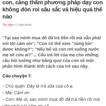
con, càng thấm phương pháp dạy con
không đòn roi sâu sắc và hiệu quả thế
nào
Tào Nga
7 năm trước
"Tại sao mình mua đồ đã trả tiền rồi mà vẫn phải
nói lời cảm ơn"; "Con có thể xem "vùng kín"
được không?"; "Nếu bố và con rơi xuống nước
mẹ sẽ cứu ai?"... Câu trả lời của mẹ cho những
câu hỏi tưởng như bâng quơ của con sẽ một
phần hình thành tính cách của trẻ sau này.
Câu chuyện 1:
- Chủ quán:
Đây là trà sữa của cô ạ.
- Mẹ:
Cảm ơn
- Con:
Mẹ ơi, sao mình mua đồ đã trả tiền rồi mà
vẫn phải nói cảm ơn ạ?