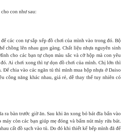
 cho con như sau:
để các con tự sắp xếp đồ chơi của mình vào trong đó. Bộ
thể chồng lên nhau gọn gàng. Chất liệu nhựa nguyên sinh
 Mình cho các bạn tự chọn màu sắc và cỡ hộp mà con yêu
đó. Ai chơi xong thì tự dọn đồ chơi của mình. Chị lớn thì
. Để chia vào các ngăn tủ thì mình mua hộp nhựa ở Daiso
u công năng khác nhau, giá rẻ, dễ thay thế tuy nhiên có
a ra bàn trước giờ ăn. Sau khi ăn xong bỏ bát đĩa bẩn vào
ào máy còn các bạn giúp mẹ đóng và bấm nút máy rửa bát.
hau cất đồ sạch vào tủ. Do đó khi thiết kế bếp mình đã để