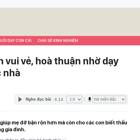
UÔI DẠY CON CÁI
CHIA SẺ KINH NGHIỆM
h vui vẻ, hoà thuận nhờ dạy
c nhà
4:14
Nghe đọc bài
giúp mẹ đỡ bận rộn hơn mà còn cho các con biết thấu
g gia đình.