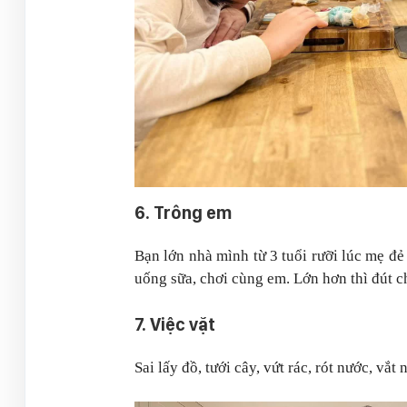
6. Trông em
Bạn lớn nhà mình từ 3 tuổi rưỡi lúc mẹ đ
uống sữa, chơi cùng em. Lớn hơn thì đút c
7. Việc vặt
Sai lấy đồ, tưới cây, vứt rác, rót nước, vắt