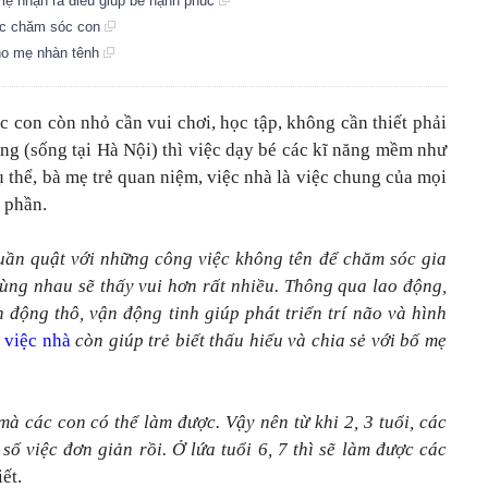
mẹ nhận ra điều giúp bé hạnh phúc
iệc chăm sóc con
cho mẹ nhàn tênh
c con còn nhỏ cần vui chơi, học tập, không cần thiết phải
ang (sống tại Hà Nội) thì việc dạy bé các kĩ năng mềm như
ụ thể, bà mẹ trẻ quan niệm, việc nhà là việc chung của mọi
p phần.
 quần quật với những công việc không tên để chăm sóc gia
cùng nhau sẽ thấy vui hơn rất nhiều. Thông qua lao động,
động thô, vận động tinh giúp phát triển trí não và hình
 việc nhà
còn giúp trẻ biết thấu hiểu và chia sẻ với bố mẹ
mà các con có thể làm được. Vậy nên từ khi 2, 3 tuổi, các
ố việc đơn giản rồi. Ở lứa tuổi 6, 7 thì sẽ làm được các
ết.