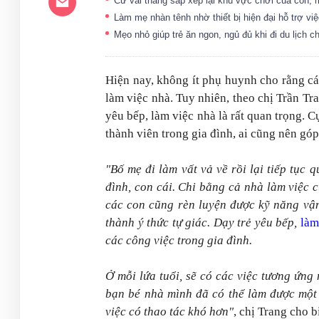
Cứ vài tháng sắp xếp lại khu vực chơi của con, 
Làm mẹ nhàn tênh nhờ thiết bị hiện đại hỗ trợ v
Mẹo nhỏ giúp trẻ ăn ngon, ngủ đủ khi đi du lịch 
Hiện nay, không ít phụ huynh cho rằng cá
làm việc nhà. Tuy nhiên, theo chị Trần Tr
yêu bếp, làm việc nhà là rất quan trọng. C
thành viên trong gia đình, ai cũng nên gó
"Bố mẹ đi làm vất vả về rồi lại tiếp tục
đình, con cái. Chi bằng cả nhà làm việc 
các con cũng rèn luyện được kỹ năng vận 
thành ý thức tự giác. Dạy trẻ yêu bếp,
làm
các công việc trong gia đình.
Ở mỗi lứa tuổi, sẽ có các việc tương ứng 
bạn bé nhà mình đã có thể làm được một s
việc có thao tác khó hơn"
, chị Trang cho bi