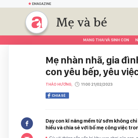
EMAGAZINE
Mẹ và bé
MANG THAI VÀ SINH CON
N
Mẹ nhàn nhã, gia đìn
con yêu bếp, yêu việ
THẢO HƯƠNG,
11:00 21/02/2023
CHIA SẺ
Dạy con kĩ năng mềm từ sớm không chỉ 
hiểu và chia sẻ với bố mẹ công việc tron