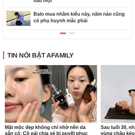
sâu mọt
Balo mua nhầm kiểu này, năm nào cũng
có phụ huynh mắc phải
TIN NỔI BẬT AFAMILY
Mặt mộc đẹp không chỉ nhờ nền da
Sau tuổi 30, n
sẵn có: Cô gái chia sẻ bí quyết phục
vùng chậu kéo