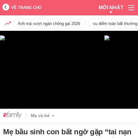
MỚI NHẤT
VỀ TRANG CHỦ
Anh trai vượt ngàn chông gai 2026
vụ điểm toán bất thường
Mẹ và bé
Mẹ bầu sinh con bất ngờ gặp “tai nạn