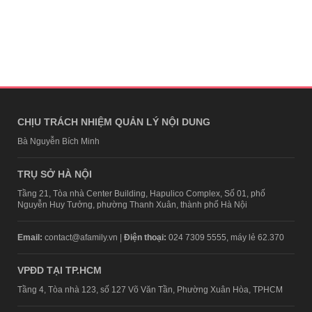
CHỊU TRÁCH NHIỆM QUẢN LÝ NỘI DUNG
Bà Nguyễn Bích Minh
TRỤ SỞ HÀ NỘI
Tầng 21, Tòa nhà Center Building, Hapulico Complex, Số 01, phố
Nguyễn Huy Tưởng, phường Thanh Xuân, thành phố Hà Nội
Email:
contact@afamily.vn |
Điện thoại:
024 7309 5555, máy lẻ 62.370
VPĐD TẠI TP.HCM
Tầng 4, Tòa nhà 123, số 127 Võ Văn Tần, Phường Xuân Hòa, TPHCM