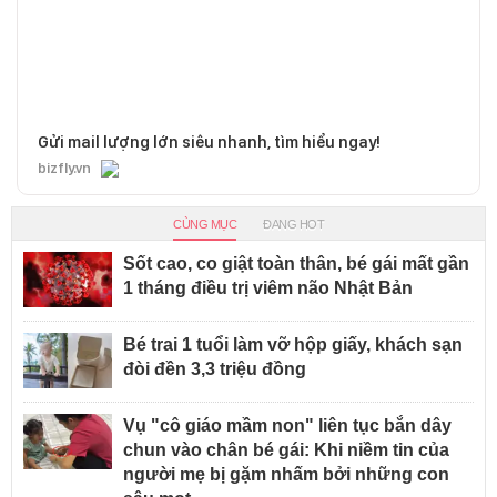
Gửi mail lượng lớn siêu nhanh, tìm hiểu ngay!
bizfly.vn
CÙNG MỤC
ĐANG HOT
Sốt cao, co giật toàn thân, bé gái mất gần
1 tháng điều trị viêm não Nhật Bản
Bé trai 1 tuổi làm vỡ hộp giấy, khách sạn
đòi đền 3,3 triệu đồng
Vụ "cô giáo mầm non" liên tục bắn dây
chun vào chân bé gái: Khi niềm tin của
người mẹ bị gặm nhấm bởi những con