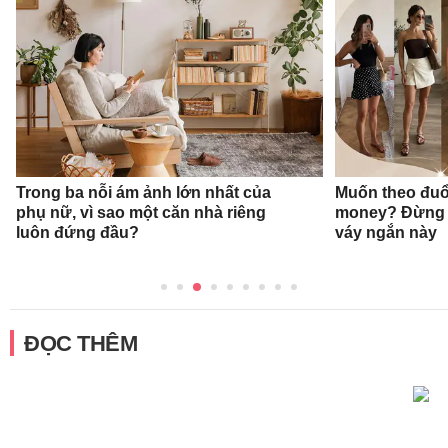
Trong ba nỗi ám ảnh lớn nhất của
Muốn theo đuổ
phụ nữ, vì sao một căn nhà riêng
money? Đừng 
luôn đứng đầu?
váy ngắn này
ĐỌC THÊM