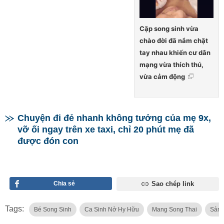
Cặp song sinh vừa
chào đời đã nắm chặt
tay nhau khiến cư dân
mạng vừa thích thú,
vừa cảm động
Chuyện đi đẻ nhanh không tưởng của mẹ 9x,
vỡ ối ngay trên xe taxi, chỉ 20 phút mẹ đã
được đón con
Chia sẻ
Sao chép link
Tags:
Bé Song Sinh
Ca Sinh Nở Hy Hữu
Mang Song Thai
Sản 