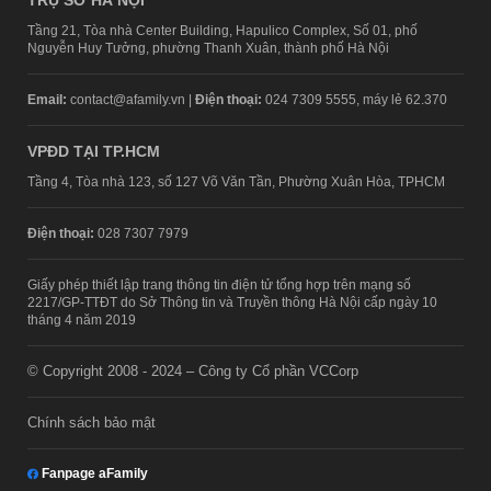
Tầng 21, Tòa nhà Center Building, Hapulico Complex, Số 01, phố
Nguyễn Huy Tưởng, phường Thanh Xuân, thành phố Hà Nội
Email:
contact@afamily.vn |
Điện thoại:
024 7309 5555, máy lẻ 62.370
VPĐD TẠI TP.HCM
Tầng 4, Tòa nhà 123, số 127 Võ Văn Tần, Phường Xuân Hòa, TPHCM
Điện thoại:
028 7307 7979
Giấy phép thiết lập trang thông tin điện tử tổng hợp trên mạng số
2217/GP-TTĐT do Sở Thông tin và Truyền thông Hà Nội cấp ngày 10
tháng 4 năm 2019
© Copyright 2008 - 2024 – Công ty Cổ phần VCCorp
Chính sách bảo mật
Fanpage aFamily