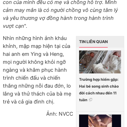
con của mình đều có mẹ và chồng hỗ trợ. Mình
cảm may mắn là có người chồng vô cùng tâm lý
và yêu thương vợ đồng hành trong hành trình
vượt cạn
".
Nhìn những hình ảnh kháu
TIN LIÊN QUAN
khỉnh, mập mạp hiện tại của
hai anh em Ying và Heng,
mọi người không khỏi ngỡ
ngàng và khâm phục hành
trình chiến đấu và chiến
Trường hợp hiếm gặp:
thắng những nỗi đau đớn, lo
Hai bé song sinh chào
đời cách nhau đến 11
lắng và thử thách của bà mẹ
tuần
trẻ và cả gia đình chị.
Ảnh: NVCC