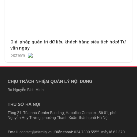
Giải pháp quản trị dữ liệu khách hàng siêu tích hợp! Tư
vấn ngay!
bizfly.vn
CHỊU TRÁCH NHIỆM QUẢN LÝ NỘI DUNG
Bà Nguyễn Bích Minh
TRỤ SỞ HÀ NỘI
Tầng 21, Tòa nhà Center Building, Hapulico Complex, Số 01, phố
Nguyễn Huy Tưởng, phường Thanh Xuân, thành phố Hà Nội
Email:
contact@afamily.vn |
Điện thoại:
024 7309 5555, máy lẻ 62.370