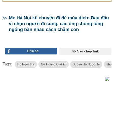
Mẹ Hà Nội kể chuyện đi đẻ mùa dịch: Đau đầu
vì chọn người đi cùng, các ông chồng lóng
ngóng bàn nhau cách chăm con
Chia sẻ
Sao chép link
Tags:
Hồ Ngộc Hà
Nữ Hoàng Giải Trí
Subeo Hồ Ngọc Hà
Thực