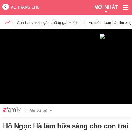
MỚI NHẤT
VỀ TRANG CHỦ
Anh trai vượt ngàn chông gai 2026
vụ điểm toán bất thường
Mẹ và bé
Hồ Ngọc Hà làm bữa sáng cho con trai