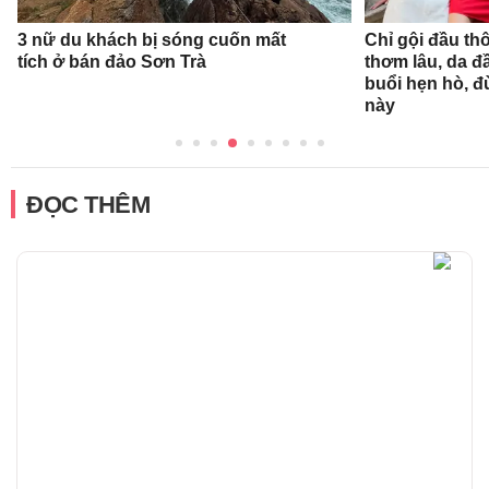
3 nữ du khách bị sóng cuốn mất
Chỉ gội đầu th
tích ở bán đảo Sơn Trà
thơm lâu, da đ
buổi hẹn hò, 
này
ĐỌC THÊM