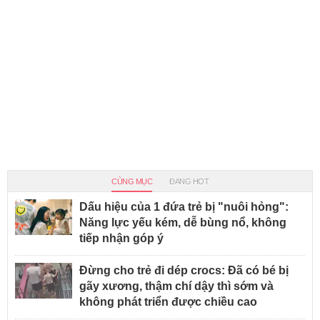
CÙNG MỤC
ĐANG HOT
Dấu hiệu của 1 đứa trẻ bị "nuôi hỏng":
Năng lực yếu kém, dễ bùng nổ, không
tiếp nhận góp ý
Đừng cho trẻ đi dép crocs: Đã có bé bị
gãy xương, thậm chí dậy thì sớm và
không phát triển được chiều cao