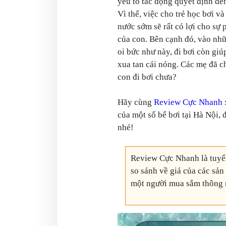
yếu tố tác động quyết định đế
Vì thế, việc cho trẻ học bơi và
nước sớm sẽ rất có lợi cho sự p
của con. Bên cạnh đó, vào nh
oi bức như này, đi bơi còn giú
xua tan cái nóng. Các mẹ đã c
con đi bơi chưa?
Hãy cùng
Review Cực Nhanh
của một số bể bơi tại Hà Nội, 
nhé!
Review Cực Nhanh là tuyến
so sánh về giá của các sản
một người mua sắm thông 