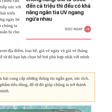
n chiều cao.
đến cả triệu thì đều có khả
 tiếp xúc với
năng ngăn tia UV ngang
hát triển
ngửa nhau
ững ngày hè
p chúng ta
ĐỌC NGAY
huẩn bị cho
xem địa điểm, loại bể, giá vé ngày và giá vé tháng
để từ đó bạn lựa chọn bể bơi phù hợp nhất với mình
 bài cung cấp những thông tin ngắn gọn, súc tích,
 phẩm tiêu dùng, để từ đó giúp chúng ta trở thành
minh.