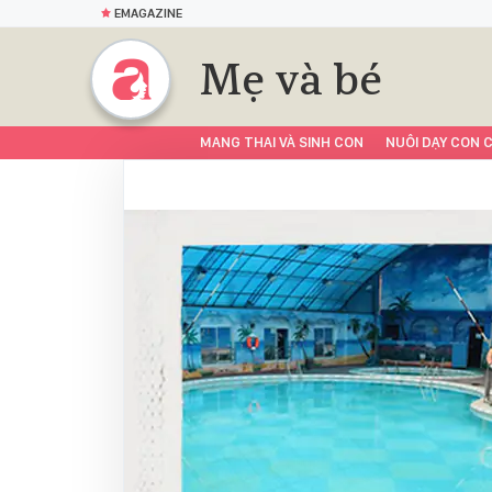
EMAGAZINE
Mẹ và bé
MANG THAI VÀ SINH CON
NUÔI DẠY CON C