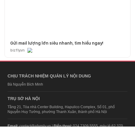
Gửi mail lượng lớn siêu nhanh, tìm hiểu ngay!
bizfly.vn
CHỊU TRÁCH NHIỆM QUẢN LÝ NỘI DUNG
Bà Nguyễn Bích Minh
TRỤ SỞ HÀ NỘI
Tầng 21, Tòa nhà Center Building, Hapulico Complex, Số 01, phố
Nguyễn Huy Tưởng, phường Thanh Xuân, thành phố Hà Nội
Email:
contact@afamily.vn |
Điện thoại:
024 7309 5555, máy lẻ 62.370