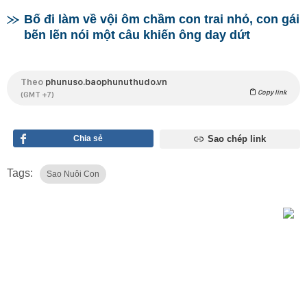
Bố đi làm về vội ôm chầm con trai nhỏ, con gái
bẽn lẽn nói một câu khiến ông day dứt
Theo
phunuso.baophunuthudo.vn
Copy link
(GMT +7)
Chia sẻ
Sao chép link
Tags:
Sao Nuôi Con