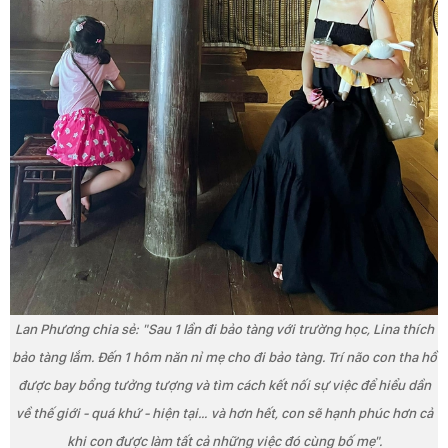
Lan Phương chia sẻ: "Sau 1 lần đi bảo tàng với trường học, Lina thích
bảo tàng lắm. Đến 1 hôm năn nỉ mẹ cho đi bảo tàng. Trí não con tha hồ
được bay bổng tưởng tượng và tìm cách kết nối sự việc để hiểu dần
về thế giới - quá khứ - hiện tại… và hơn hết, con sẽ hạnh phúc hơn cả
khi con được làm tất cả những việc đó cùng bố mẹ".