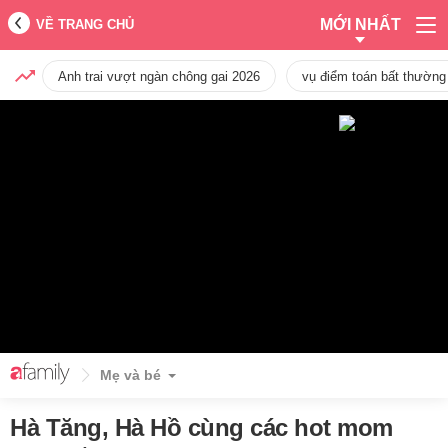
MỚI NHẤT
VỀ TRANG CHỦ
Anh trai vượt ngàn chông gai 2026
vụ điểm toán bất thường
Mẹ và bé
Hà Tăng, Hà Hồ cùng các hot mom