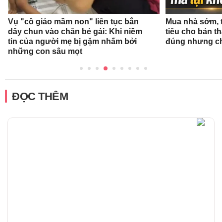
Vụ "cô giáo mầm non" liên tục bắn
Mua nhà sớm, 
dây chun vào chân bé gái: Khi niềm
tiêu cho bản t
tin của người mẹ bị gặm nhấm bởi
đúng nhưng ch
những con sâu mọt
ĐỌC THÊM