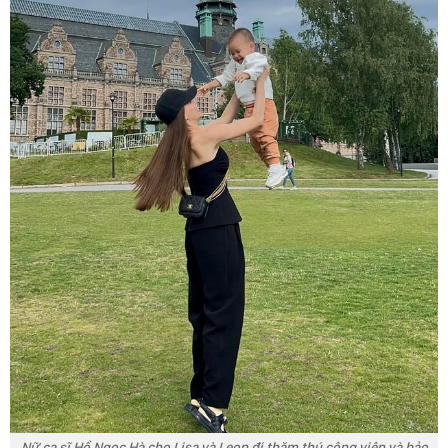
Nữ ca sĩ Hồ Ngọc Hà cho Lisa và Leon đi thăm thú công viên và bảo