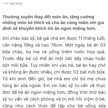
17 năm trước
Thường xuyên thay đổi món ăn, tăng cường
những món bé thích và cho ăn cùng mâm với gia
đình sẽ khuyến khích trẻ ăn ngon miệng hơn.
Xin chào bác sỹ, bé gái nhà em được 11 tháng tuổi,
cân nặng 10kg và cao 78cm. Một ngày bé ăn 03
bữa cháo, bú mẹ và uống thêm nước hoa quả.
Trước đây bé có thể ăn một bát đấy cháo hoặc
bột mỗi bữa. Tuy nhiên khi vào hè, bé ăn hay chớ
và không ăn được nhiều, chỉ được 1/2 bát mỗi bữa.
Từ khi sinh đến giờ, bé nhà em chỉ bú mẹ chưa
từng ăn sữa ngoài. Em xin bác sỹ tư vấn về thực
đơn để bé ăn ngon miệng hơn, đồng thời nhờ bác
sỹ tư vấn về cách phòng và trị mồ hôi trộm ở bé,
cũng như cách thức để tập cho bé uống sữa