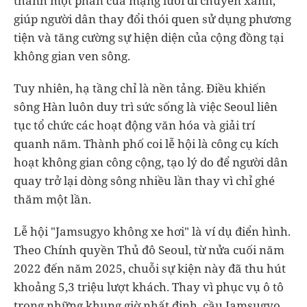
thành một phần của mạng lưới di chuyển xanh,
giúp người dân thay đổi thói quen sử dụng phương
tiện và tăng cường sự hiện diện của cộng đồng tại
không gian ven sông.
Tuy nhiên, hạ tầng chỉ là nền tảng. Điều khiến
sông Hàn luôn duy trì sức sống là việc Seoul liên
tục tổ chức các hoạt động văn hóa và giải trí
quanh năm. Thành phố coi lễ hội là công cụ kích
hoạt không gian công cộng, tạo lý do để người dân
quay trở lại dòng sông nhiều lần thay vì chỉ ghé
thăm một lần.
Lễ hội "Jamsugyo không xe hơi" là ví dụ điển hình.
Theo Chính quyền Thủ đô Seoul, từ nửa cuối năm
2022 đến năm 2025, chuỗi sự kiện này đã thu hút
khoảng 5,3 triệu lượt khách. Thay vì phục vụ ô tô
trong những khung giờ nhất định, cầu Jamsugyo