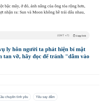
một bậc mây, ở đó, ánh nắng của ông tỏa rộng hơn,
hợt nhận ra: Sun và Moon không hề trái dấu nhau,
(GMT +7)
Copy link
vụ ly hôn người ta phát hiện bí mật
 tan vỡ, hãy đọc để tránh "dẫm vào
câu chuyên tình yêu
yêu say đắm