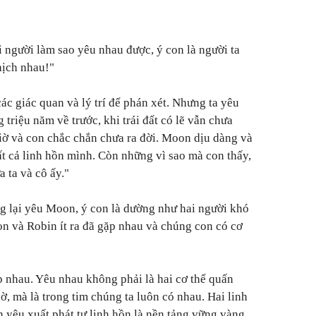
người làm sao yêu nhau được, ý con là người ta
hịch nhau!"
c giác quan và lý trí để phán xét. Nhưng ta yêu
triệu năm về trước, khi trái đất có lẽ vẫn chưa
iờ và con chắc chắn chưa ra đời. Moon dịu dàng và
ất cả linh hồn mình. Còn những vì sao mà con thấy,
 ta và cô ấy."
ng lại yêu Moon, ý con là dường như hai người khó
n và Robin ít ra đã gặp nhau và chúng con có cơ
p nhau. Yêu nhau không phải là hai cơ thể quấn
, mà là trong tim chúng ta luôn có nhau. Hai linh
h yêu xuất phát tự linh hồn là nền tảng vững vàng