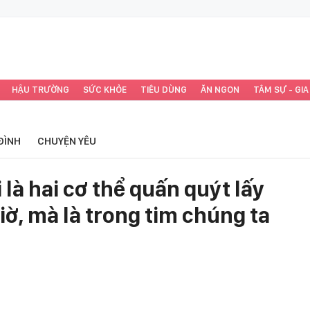
HẬU TRƯỜNG
SỨC KHỎE
TIÊU DÙNG
ĂN NGON
TÂM SỰ - GIA
ĐÌNH
CHUYỆN YÊU
là hai cơ thể quấn quýt lấy
ờ, mà là trong tim chúng ta