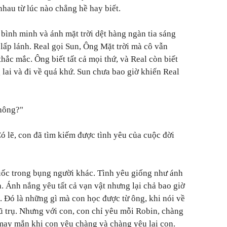
nhau từ lúc nào chẳng hề hay biết.
bình minh và ánh mặt trời dệt hàng ngàn tia sáng
lấp lánh. Real gọi Sun, Ông Mặt trời mà cô vẫn
hắc mắc. Ông biết tất cả mọi thứ, và Real còn biết
 lai và đi về quá khứ. Sun chưa bao giờ khiến Real
không?"
Có lẽ, con đã tìm kiếm được tình yêu của cuộc đời
uốc trong bụng người khác. Tình yêu giống như ánh
. Ánh nắng yêu tất cả vạn vật nhưng lại chả bao giờ
ó. Đó là những gì mà con học được từ ông, khi nói về
vũ trụ. Nhưng với con, con chỉ yêu mỗi Robin, chàng
y may mắn khi con yêu chàng và chàng yêu lại con.