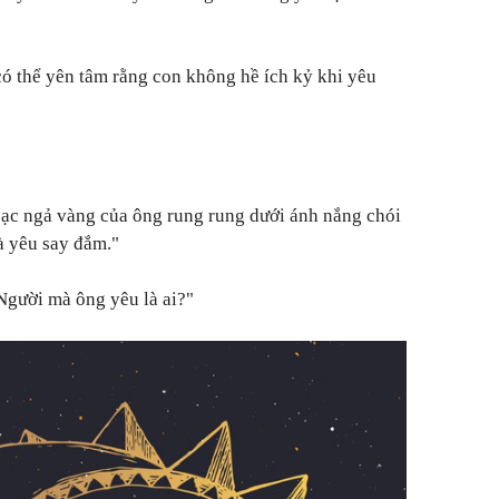
ó thể yên tâm rằng con không hề ích kỷ khi yêu
bạc ngả vàng của ông rung rung dưới ánh nắng chói
à yêu say đắm."
 Người mà ông yêu là ai?"