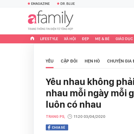
EMAGAZINE
DR. BLUE
LIFESTYLE
XÃ HỘI
ĐẸP
MẸ & BÉ
GIÁO DỤC
YÊU
CẶP ĐÔI
HẸN HÒ
CHUYỆN GIA 
Yêu nhau không phải 
nhau mỗi ngày mỗi gi
luôn có nhau
TRANG PS,
11:20 03/04/2020
CHIA SẺ