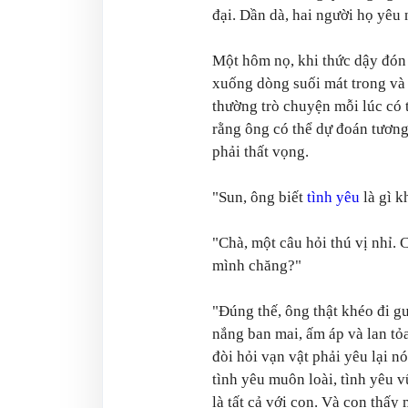
đại. Dần dà, hai người họ yêu 
Một hôm nọ, khi thức dậy đón 
xuống dòng suối mát trong và 
thường trò chuyện mỗi lúc có t
rằng ông có thể dự đoán tương
phải thất vọng.
"Sun, ông biết
tình yêu
là gì 
"Chà, một câu hỏi thú vị nhỉ. 
mình chăng?"
"Đúng thế, ông thật khéo đi g
nắng ban mai, ấm áp và lan tỏa
đòi hỏi vạn vật phải yêu lại n
tình yêu muôn loài, tình yêu 
là tất cả với con. Và con thấ