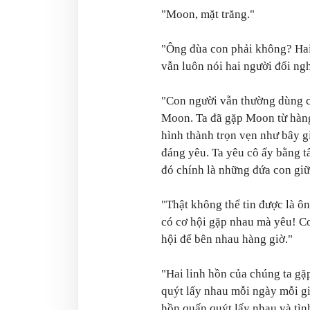
"Moon, mặt trăng."
"Ông đùa con phải không? Hai 
vẫn luôn nói hai người đối ng
"Con người vẫn thường dùng cá
Moon. Ta đã gặp Moon từ hàng 
hình thành trọn vẹn như bây g
đáng yêu. Ta yêu cô ấy bằng t
đó chính là những đứa con giữa
"Thật không thể tin được là ô
có cơ hội gặp nhau mà yêu! Co
hội để bên nhau hàng giờ."
"Hai linh hồn của chúng ta gặ
quýt lấy nhau mỗi ngày mỗi giờ
hồn quấn quýt lấy nhau và tìn