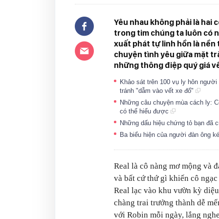
Yêu nhau không phải là hai c
trong tim chúng ta luôn có n
xuất phát tự linh hồn là nền
chuyện tình yêu giữa mặt tr
những thông điệp quý giá về 
Khảo sát trên 100 vụ ly hôn người
tránh "dẫm vào vết xe đổ"
Những câu chuyện mùa cách ly: Có
có thể hiểu được
Những dấu hiệu chứng tỏ bạn đã 
Ba biểu hiện của người đàn ông k
Real là cô nàng mơ mộng và đá
và bất cứ thứ gì khiến cô ngạ
Real lạc vào khu vườn kỳ diệ
chàng trai trưởng thành dễ mế
với Robin mỗi ngày, lắng nghe