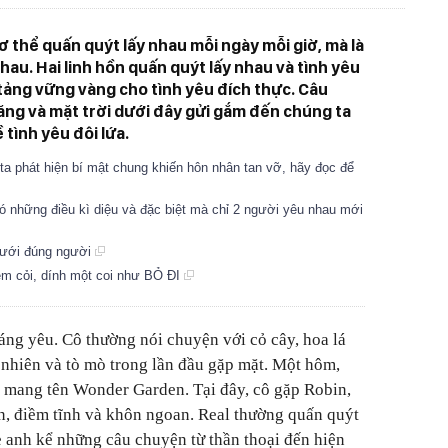
ơ thể quấn quýt lấy nhau mỗi ngày mỗi giờ, mà là
hau. Hai linh hồn quấn quýt lấy nhau và tình yêu
 tảng vững vàng cho tình yêu đích thực. Câu
ăng và mặt trời dưới đây gửi gắm đến chúng ta
tình yêu đôi lứa.
 ta phát hiện bí mật chung khiến hôn nhân tan vỡ, hãy đọc để
 những điều kì diệu và đặc biệt mà chỉ 2 người yêu nhau mới
cưới đúng người
ém cỏi, dính một coi như BỎ ĐI
ng yêu. Cô thường nói chuyện với cỏ cây, hoa lá
c nhiên và tò mò trong lần đầu gặp mặt. Một hôm,
u mang tên Wonder Garden. Tại đây, cô gặp Robin,
n, điềm tĩnh và khôn ngoan. Real thường quấn quýt
 anh kể những câu chuyện từ thần thoại đến hiện