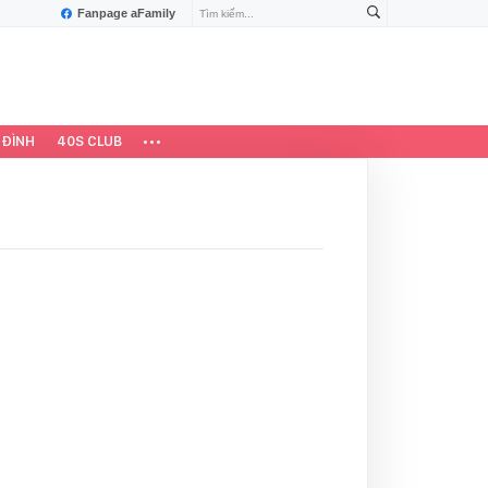
Fanpage aFamily
 ĐÌNH
40S CLUB