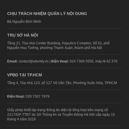
CHỊU TRÁCH NHIỆM QUẢN LÝ NỘI DUNG
Bà Nguyễn Bích Minh
TRỤ SỞ HÀ NỘI
Tầng 21, Tòa nhà Center Building, Hapulico Complex, Số 01, phố
Nguyễn Huy Tưởng, phường Thanh Xuân, thành phố Hà Nội
Email:
contact@afamily.vn |
Điện thoại:
024 7309 5555, máy lẻ 62.370
VPĐD TẠI TP.HCM
Tầng 4, Tòa nhà 123, số 127 Võ Văn Tần, Phường Xuân Hòa, TPHCM
Điện thoại:
028 7307 7979
Giấy phép thiết lập trang thông tin điện tử tổng hợp trên mạng số
2217/GP-TTĐT do Sở Thông tin và Truyền thông Hà Nội cấp ngày 10
tháng 4 năm 2019