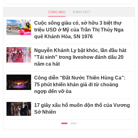
CÙNG MỤC
ĐANG HOT
Cuộc sống giàu có, sở hữu 3 biệt thự
triệu USD ở Mỹ của Trần Thị Thúy Nga
quê Khánh Hòa, SN 1976
Nguyễn Khánh Ly bật khóc, lần đầu hát
"Tái sinh" trong liveshow đánh dấu 20
năm ca hát
Công diễn “Đất Nước Thiên Hùng Ca”:
75 phút khiến khán giả đi từ choáng
ngợp đến vỡ òa
17 giây xấu hổ muốn độn thổ của Vương
Sở Nhiên