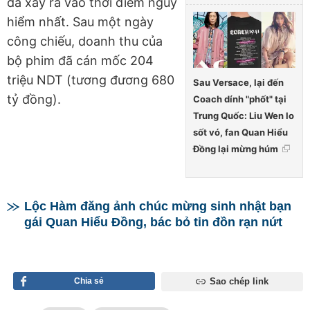
đã xảy ra vào thời điểm nguy
hiểm nhất. Sau một ngày
công chiếu, doanh thu của
bộ phim đã cán mốc 204
triệu NDT (tương đương 680
Sau Versace, lại đến
tỷ đồng).
Coach dính "phốt" tại
Trung Quốc: Liu Wen lo
sốt vó, fan Quan Hiểu
Đồng lại mừng húm
Lộc Hàm đăng ảnh chúc mừng sinh nhật bạn
gái Quan Hiểu Đồng, bác bỏ tin đồn rạn nứt
Chia sẻ
Sao chép link