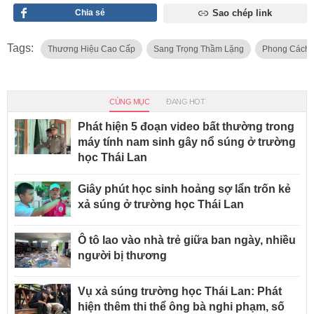
Chia sẻ
Sao chép link
Tags:
Thương Hiệu Cao Cấp
Sang Trọng Thầm Lặng
Phong Cách 
CÙNG MỤC
ĐANG HOT
Phát hiện 5 đoạn video bất thường trong
máy tính nam sinh gây nổ súng ở trường
học Thái Lan
Giây phút học sinh hoảng sợ lẩn trốn kẻ
xả súng ở trường học Thái Lan
Ô tô lao vào nhà trẻ giữa ban ngày, nhiều
người bị thương
Vụ xả súng trường học Thái Lan: Phát
hiện thêm thi thể ông bà nghi phạm, số