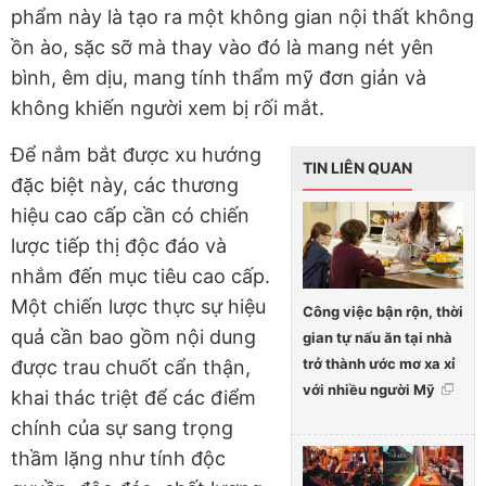
phẩm này là tạo ra một không gian nội thất không
ồn ào, sặc sỡ mà thay vào đó là mang nét yên
bình, êm dịu, mang tính thẩm mỹ đơn giản và
không khiến người xem bị rối mắt.
Để nắm bắt được xu hướng
TIN LIÊN QUAN
đặc biệt này, các thương
hiệu cao cấp cần có chiến
lược tiếp thị độc đáo và
nhắm đến mục tiêu cao cấp.
Một chiến lược thực sự hiệu
Công việc bận rộn, thời
quả cần bao gồm nội dung
gian tự nấu ăn tại nhà
trở thành ước mơ xa xỉ
được trau chuốt cẩn thận,
với nhiều người Mỹ
khai thác triệt để các điểm
chính của sự sang trọng
thầm lặng như tính độc