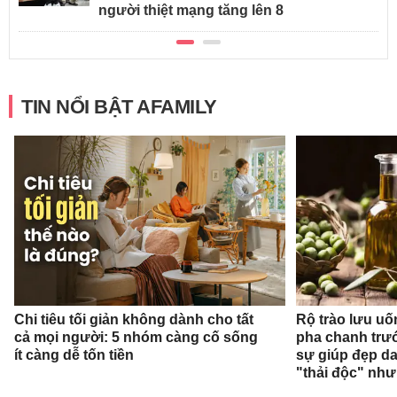
người thiệt mạng tăng lên 8
TIN NỔI BẬT AFAMILY
Chi tiêu tối giản không dành cho tất
Rộ trào lưu uốn
cả mọi người: 5 nhóm càng cố sống
pha chanh trướ
ít càng dễ tốn tiền
sự giúp đẹp da
"thải độc" như