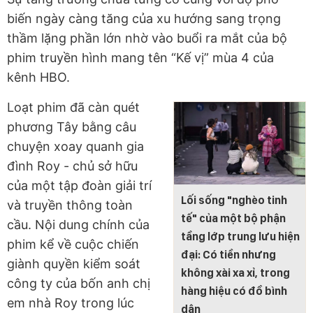
biến ngày càng tăng của xu hướng sang trọng
thầm lặng phần lớn nhờ vào buổi ra mắt của bộ
phim truyền hình mang tên “Kế vị” mùa 4 của
kênh HBO.
Loạt phim đã càn quét
phương Tây bằng câu
chuyện xoay quanh gia
đình Roy - chủ sở hữu
của một tập đoàn giải trí
Lối sống "nghèo tinh
và truyền thông toàn
tế" của một bộ phận
cầu. Nội dung chính của
tầng lớp trung lưu hiện
phim kể về cuộc chiến
đại: Có tiền nhưng
giành quyền kiểm soát
không xài xa xỉ, trong
công ty của bốn anh chị
hàng hiệu có đồ bình
em nhà Roy trong lúc
dân