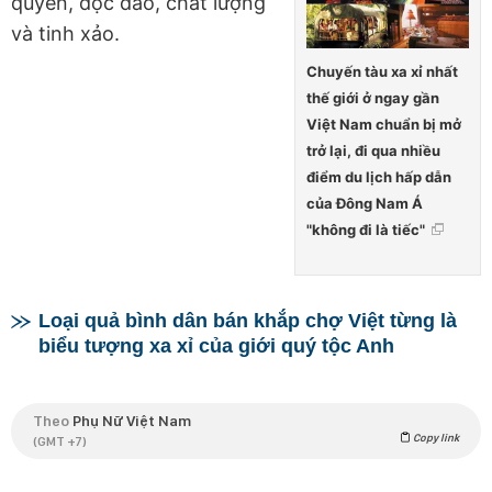
quyền, độc đáo, chất lượng
và tinh xảo.
Chuyến tàu xa xỉ nhất
thế giới ở ngay gần
Việt Nam chuẩn bị mở
trở lại, đi qua nhiều
điểm du lịch hấp dẫn
của Đông Nam Á
"không đi là tiếc"
Loại quả bình dân bán khắp chợ Việt từng là
biểu tượng xa xỉ của giới quý tộc Anh
Theo
Phụ Nữ Việt Nam
Copy link
(GMT +7)