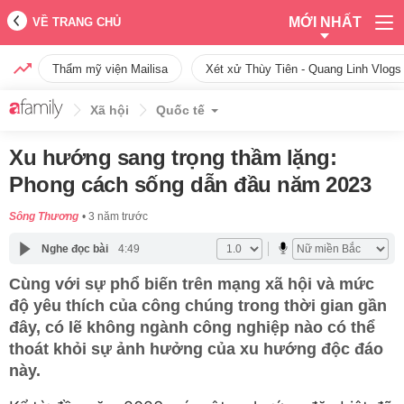
MỚI NHẤT
VỀ TRANG CHỦ
Thẩm mỹ viện Mailisa
Xét xử Thùy Tiên - Quang Linh Vlogs
Xã hội
Quốc tế
Xu hướng sang trọng thầm lặng:
Phong cách sống dẫn đầu năm 2023
Sông Thương
3 năm trước
Nghe đọc bài
4:49
Cùng với sự phổ biến trên mạng xã hội và mức
độ yêu thích của công chúng trong thời gian gần
đây, có lẽ không ngành công nghiệp nào có thể
thoát khỏi sự ảnh hưởng của xu hướng độc đáo
này.