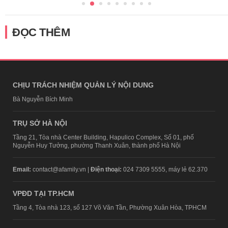
ĐỌC THÊM
CHỊU TRÁCH NHIỆM QUẢN LÝ NỘI DUNG
Bà Nguyễn Bích Minh
TRỤ SỞ HÀ NỘI
Tầng 21, Tòa nhà Center Building, Hapulico Complex, Số 01, phố
Nguyễn Huy Tưởng, phường Thanh Xuân, thành phố Hà Nội
Email:
contact@afamily.vn |
Điện thoại:
024 7309 5555, máy lẻ 62.370
VPĐD TẠI TP.HCM
Tầng 4, Tòa nhà 123, số 127 Võ Văn Tần, Phường Xuân Hòa, TPHCM