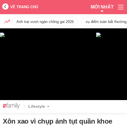
MỚI NHẤT
VỀ TRANG CHỦ
Anh trai vượt ngàn chông gai 2026
vụ điểm toán bất thường
Lifestyle
Xôn xao vì chụp ảnh tụt quần khoe