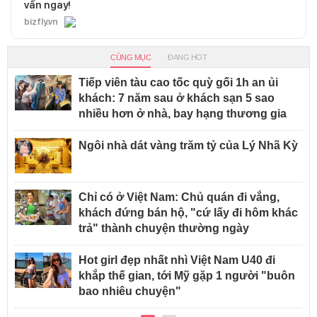
vấn ngay!
bizfly.vn
CÙNG MỤC
ĐANG HOT
Tiếp viên tàu cao tốc quỳ gối 1h an ủi
khách: 7 năm sau ở khách sạn 5 sao
nhiều hơn ở nhà, bay hạng thương gia
Ngôi nhà dát vàng trăm tỷ của Lý Nhã Kỳ
Chỉ có ở Việt Nam: Chủ quán đi vắng,
khách đứng bán hộ, "cứ lấy đi hôm khác
trả" thành chuyện thường ngày
Hot girl đẹp nhất nhì Việt Nam U40 đi
khắp thế gian, tới Mỹ gặp 1 người "buôn
bao nhiêu chuyện"