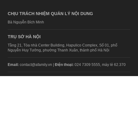
CHỊU TRÁCH NHIỆM QUẢN LÝ NỘI DUNG
Bà Nguyễn Bích Minh
TRỤ SỞ HÀ NỘI
Tầng 21, Tòa nhà Center Building, Hapulico Complex, Số 01, phố
Nguyễn Huy Tưởng, phường Thanh Xuân, thành phố Hà Nội
Email:
contact@afamily.vn |
Điện thoại:
024 7309 5555, máy lẻ 62.370
VPĐD TẠI TP.HCM
Tầng 4, Tòa nhà 123, số 127 Võ Văn Tần, Phường Xuân Hòa, TPHCM
Điện thoại:
028 7307 7979
Giấy phép thiết lập trang thông tin điện tử tổng hợp trên mạng số
2217/GP-TTĐT do Sở Thông tin và Truyền thông Hà Nội cấp ngày 10
tháng 4 năm 2019