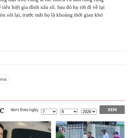
tiễn biệt gia đình xấu số. Sau đó họ rời đi về lại
n sót lại, trước mắt họ là khoảng thời gian khó
rina
c
Xem theo ngày
XEM