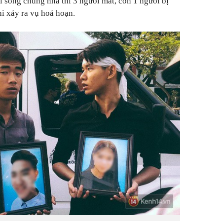
i sống chung nhà thì 3 người mất, còn 1 người bị
i xảy ra vụ hoả hoạn.