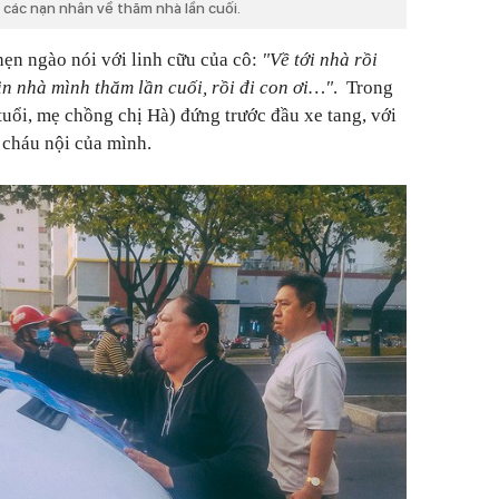
các nạn nhân về thăm nhà lần cuối.
ẹn ngào nói với linh cữu của cô:
"Về tới nhà rồi
ìn nhà mình thăm lần cuối, rồi đi con ơi…"
. Trong
tuổi, mẹ chồng chị Hà) đứng trước đầu xe tang, với
 cháu nội của mình.