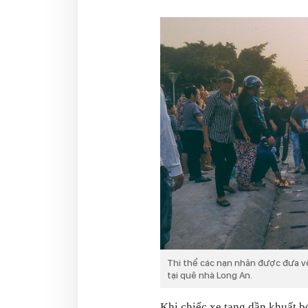
Thi thể các nạn nhân được đưa về
tại quê nhà Long An.
Khi chiếc xe tang dần khuất b