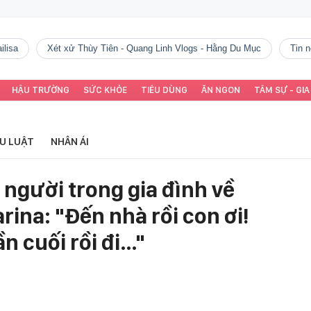
ilisa
Xét xử Thùy Tiên - Quang Linh Vlogs - Hằng Du Mục
tin
HẬU TRƯỜNG
SỨC KHỎE
TIÊU DÙNG
ĂN NGON
TÂM SỰ - GIA
ỂU LUẬT
NHÂN ÁI
3 người trong gia đình về
rina: "Đến nhà rồi con ơi!
n cuối rồi đi…"