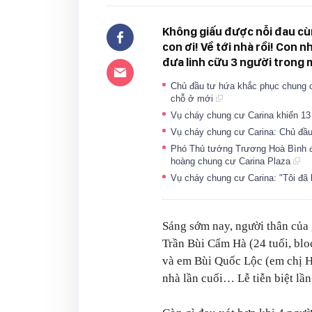
Không giấu được nỗi đau cùn
con ơi! Về tới nhà rồi! Con n
đưa linh cữu 3 người trong m
Chủ đầu tư hứa khắc phục chung c
chỗ ở mới
Vụ cháy chung cư Carina khiến 13
Vụ cháy chung cư Carina: Chủ đầu
Phó Thủ tướng Trương Hoà Bình đế
hoàng chung cư Carina Plaza
Vụ cháy chung cư Carina: "Tôi đ
Sáng sớm nay, người thân của 
Trần Bùi Cẩm Hà (24 tuổi, bloc
và em Bùi Quốc Lộc (em chị Hà
nhà lần cuối… Lễ tiễn biệt lần