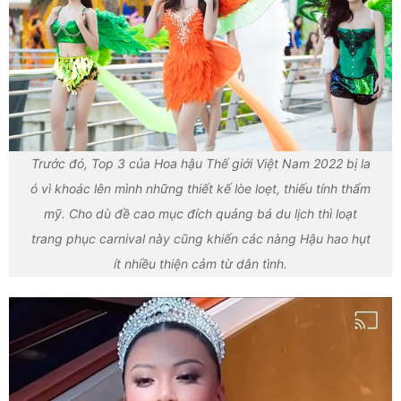
Trước đó, Top 3 của Hoa hậu Thế giới Việt Nam 2022 bị la
ó vì khoác lên mình những thiết kế lòe loẹt, thiếu tính thẩm
mỹ. Cho dù đề cao mục đích quảng bá du lịch thì loạt
trang phục carnival này cũng khiến các nàng Hậu hao hụt
ít nhiều thiện cảm từ dân tình.