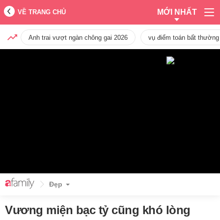
MỚI NHẤT
VỀ TRANG CHỦ
Anh trai vượt ngàn chông gai 2026
vụ điểm toán bất thường
Đẹp
Vương miện bạc tỷ cũng khó lòng