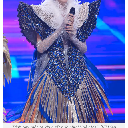
Trình bày một ca khúc rất bốc như "Ngày Mai" (Vũ Điệu