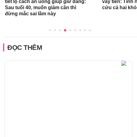
tiết lộ cách ăn uống giúp giữ dáng:
vay tiền: Tình
Sau tuổi 40, muốn giảm cân thì
cứu cả hai khỏ
đừng mắc sai lầm này
ĐỌC THÊM