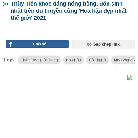
Thùy Tiên khoe dáng nóng bỏng, đón sinh
nhật trên du thuyền cùng 'Hoa hậu đẹp nhất
thế giới' 2021
Chia sẻ
Sao chép link
Tags:
Thảm Họa Thời Trang
Hoa Hậu
Đỗ Thị Hà
Miss World V