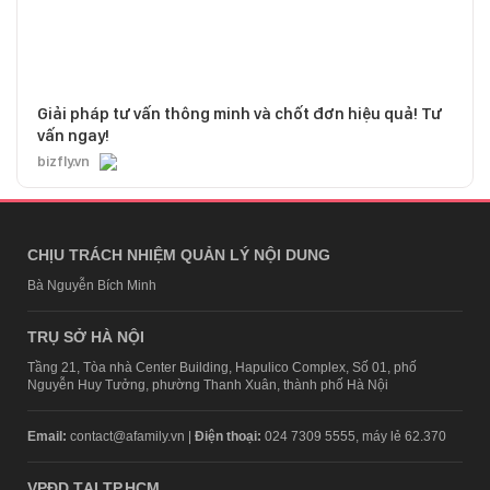
Giải pháp tư vấn thông minh và chốt đơn hiệu quả! Tư
vấn ngay!
bizfly.vn
CHỊU TRÁCH NHIỆM QUẢN LÝ NỘI DUNG
Bà Nguyễn Bích Minh
TRỤ SỞ HÀ NỘI
Tầng 21, Tòa nhà Center Building, Hapulico Complex, Số 01, phố
Nguyễn Huy Tưởng, phường Thanh Xuân, thành phố Hà Nội
Email:
contact@afamily.vn |
Điện thoại:
024 7309 5555, máy lẻ 62.370
VPĐD TẠI TP.HCM