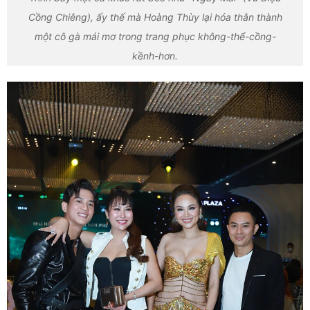
Cồng Chiêng), ấy thế mà Hoàng Thùy lại hóa thân thành
một cô gà mái mơ trong trang phục không-thể-cồng-
kềnh-hơn.