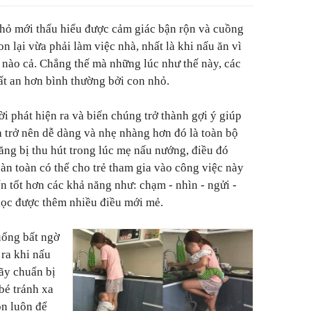
nhỏ mới thấu hiểu được cảm giác bận rộn và cuồng
n lại vừa phải làm việc nhà, nhất là khi nấu ăn vì
c nào cả. Chẳng thế mà những lúc như thế này, các
ất an hơn bình thường bởi con nhỏ.
ời phát hiện ra và biến chúng trở thành gợi ý giúp
h trở nên dễ dàng và nhẹ nhàng hơn đó là toàn bộ
ăng bị thu hút trong lúc mẹ nấu nướng, điều đó
àn toàn có thể cho trẻ tham gia vào công việc này
ển tốt hơn các khả năng như: chạm - nhìn - ngửi -
học được thêm nhiều điều mới mẻ.
uống bất ngờ
 ra khi nấu
ãy chuẩn bị
bé tránh xa
ôn luôn để