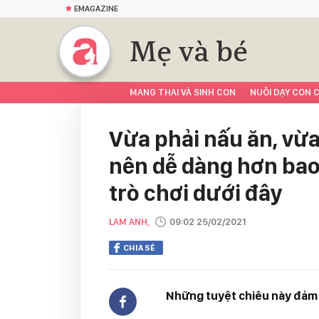
EMAGAZINE
Mẹ và bé
MANG THAI VÀ SINH CON
NUÔI DẠY CON C
Vừa phải nấu ăn, vừa
nên dễ dàng hơn bao
trò chơi dưới đây
LAM ANH,
09:02 25/02/2021
CHIA SẺ
Những tuyệt chiêu này đảm b