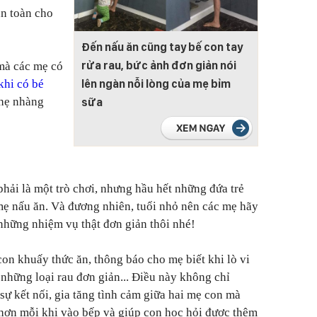
an toàn cho
Đến nấu ăn cũng tay bế con tay
rửa rau, bức ảnh đơn giản nói
 mà các mẹ có
lên ngàn nỗi lòng của mẹ bỉm
khi có bé
nhẹ nhàng
sữa
ải là một trò chơi, nhưng hầu hết những đứa trẻ
mẹ nấu ăn. Và đương nhiên, tuổi nhỏ nên các mẹ hãy
 những nhiệm vụ thật đơn giản thôi nhé!
con khuấy thức ăn, thông báo cho mẹ biết khi lò vi
 những loại rau đơn giản... Điều này không chỉ
ự kết nối, gia tăng tình cảm giữa hai mẹ con mà
 hơn mỗi khi vào bếp và giúp con học hỏi được thêm