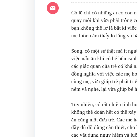
Có lẽ chỉ có những ai có con 
quay mỗi khi vừa phải trông co
bạn không thể lơ là bất kì việ
mẹ luôn cảm thấy lo lắng và b
Song, có một sự thật mà ít ngư
việc nấu ăn khi có bé bên cạn
các giác quan của trẻ có khả n
đồng nghĩa với việc các mẹ ho
cùng mẹ, vừa giúp trẻ phát tri
nếm và nghe, lại vừa giúp bé 
Tuy nhiên, có rất nhiều tình h
không thể đoán hết có thể xảy
ăn cùng một đứa trẻ. Các mẹ h
đầy đủ đồ dùng cần thiết, cho 
các vật dụng nguy hiểm và lu