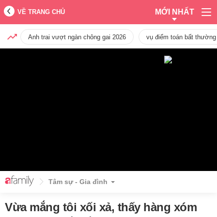
MỚI NHẤT
VỀ TRANG CHỦ
Anh trai vượt ngàn chông gai 2026
vụ điểm toán bất thường
Tâm sự - Gia đình
Vừa mắng tôi xối xả, thấy hàng xóm