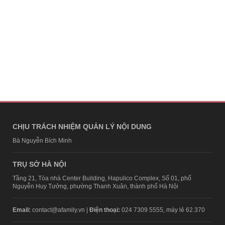
CHỊU TRÁCH NHIỆM QUẢN LÝ NỘI DUNG
Bà Nguyễn Bích Minh
TRỤ SỞ HÀ NỘI
Tầng 21, Tòa nhà Center Building, Hapulico Complex, Số 01, phố
Nguyễn Huy Tưởng, phường Thanh Xuân, thành phố Hà Nội
Email:
contact@afamily.vn |
Điện thoại:
024 7309 5555, máy lẻ 62.370