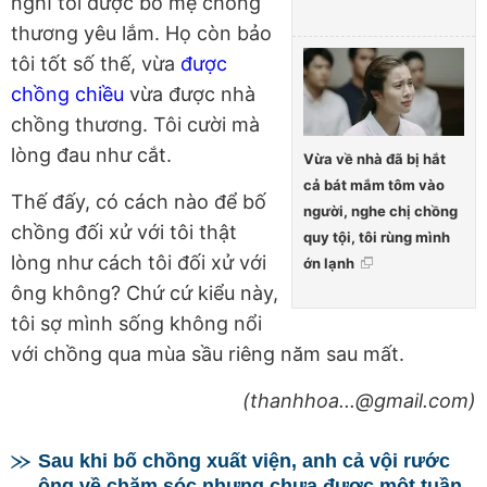
nghĩ tôi được bố mẹ chồng
thương yêu lắm. Họ còn bảo
tôi tốt số thế, vừa
được
chồng chiều
vừa được nhà
chồng thương. Tôi cười mà
lòng đau như cắt.
Vừa về nhà đã bị hắt
cả bát mắm tôm vào
Thế đấy, có cách nào để bố
người, nghe chị chồng
chồng đối xử với tôi thật
quy tội, tôi rùng mình
lòng như cách tôi đối xử với
ớn lạnh
ông không? Chứ cứ kiểu này,
tôi sợ mình sống không nổi
với chồng qua mùa sầu riêng năm sau mất.
(thanhhoa...@gmail.com)
Sau khi bố chồng xuất viện, anh cả vội rước
ông về chăm sóc nhưng chưa được một tuần