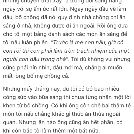
những chuyện thật xảy ra trong đời sống hàng
ngày với sự ấm ức rất lớn. Ngay ngày đầu về làm
dâu, bố chồng đã nói quy định nhà chồng chỉ ăn
sáng ở nhà, không được đi ăn ngoài. Rồi ông đưa
cho tôi một bảng danh sách các món ăn sáng để
tôi nấu luân phiên.
"Trước là mẹ con nấu, giờ có
con rồi thì con phải làm tròn trách nhiệm của một
người con dâu trong nhà".
Tôi dù không vui nhưng
cũng phải nín nhịn, dâu mới mà, chẳng ai muốn
mất lòng bố mẹ chồng cả.
Nhưng mấy tháng nay, dù tôi có bỏ bao nhiêu
công sức vào bữa sáng thì chưa từng nhận một lời
khen từ bố chồng. Có khi ông còn chê bai thậm tệ
món tôi nấu chẳng khác gì thức ăn thừa ngoài
quán. Nhưng lần nào ông cũng ăn hết phần, có
khi còn bảo tôi làm thêm một bát nữa.