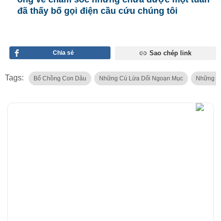
đã thấy bố gọi điện cầu cứu chúng tôi
Chia sẻ
Sao chép link
Tags:
Bố Chồng Con Dâu
Những Cú Lừa Dối Ngoạn Mục
Những C