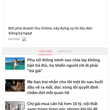
Bứt phá doanh thu Online, xây dựng uy tín lâu dài!
Đăng ký ngay!
bizfly.vn
CÙNG MỤC
ĐANG HOT
Phụ nữ thông minh sau chia tay không
bận trả thù, họ khiến người rời đi phải
"trả giá"
Mẹ bạn trai nhắn cho tôi một tin sau buổi
đầu về ra mắt, đọc xong tôi quyết định
chấm dứt mối quan hệ
Chị gái mua căn hộ hơn 10 tỷ, nội thất
sang trọng từng góc nhưng khi tôi đề