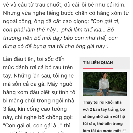
vẻ và câu từ trau chuốt, dù cái lỗi bé như cái kim.
Nhưng vừa nghe tiếng bước chân cô hàng xóm từ
ngoài cổng, ông đã cất cao giọng:
"Con gái ơi,
con phải làm thế này... phải làm thế kia... Bố
thương nên bố mới dạy bảo con như thế, con
đừng có để bụng mà tội cho ông già này".
Lần đầu tiên, tôi sốc đến
TIN LIÊN QUAN
mức đánh rơi cả bó rau trên
tay. Những lần sau, tôi nghe
mà sởn cả da gà. Mấy người
hàng xóm đâu biết sự tình tôi
bị mắng chửi trong ngôi nhà
Thấy tôi rời khỏi nhà
3 lầu, kín cổng cao tường
với 2 bàn tay trắng, bố
chồng nhờ cầm vứt hộ
này, chỉ nghe bố chồng gọi:
túi rác, thứ bên trong
"Con gái ơi, con gái à..." thì
làm tôi ứa nước mắt