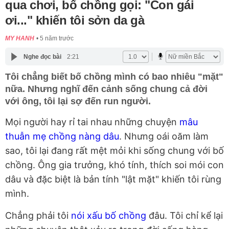
qua chơi, bố chồng gọi: "Con gái
ơi..." khiến tôi sởn da gà
MY HANH
5 năm trước
Nghe đọc bài
2:21
Tôi chẳng biết bố chồng mình có bao nhiêu "mặt"
nữa. Nhưng nghĩ đến cảnh sống chung cả đời
với ông, tôi lại sợ đến run người.
Mọi người hay rỉ tai nhau những chuyện
mâu
thuẫn mẹ chồng nàng dâu
. Nhưng oái oăm làm
sao, tôi lại đang rất mệt mỏi khi sống chung với bố
chồng. Ông gia trưởng, khó tính, thích soi mói con
dâu và đặc biệt là bản tính "lật mặt" khiến tôi rùng
mình.
Chẳng phải tôi
nói xấu bố chồng
đâu. Tôi chỉ kể lại