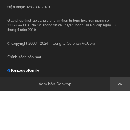
Điện thoại:
028 7307 7979
Giấy phép thiết lập trang thông tin điện tử tổng hợp trên mạng số
2217/GP-TTĐT do Sở Thông tin và Truyền thông Hà Nội cấp ngày 10
tháng 4 năm 2019
© Copyright 2008 - 2024 – Công ty Cổ phần VCCorp
Chính sách bảo mật
Fanpage aFamily
Xem bản Desktop