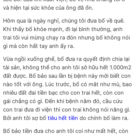
và hiện tại sức khỏe của ông đã ổn.
Hôm qua là ngày nghỉ, chúng tôi đưa bố về quê.
Khi thấy bố khỏe mạnh, đi lại bình thường, anh
trai tôi vui mừng chạy ra đón nhưng bố không nói
gì mà còn hất tay anh ấy ra.
Vừa ngồi xuống ghế, bố đưa ra quyết định chia lại
tài sản, không thể cho anh tôi sở hữu hết 1.000m2
đất được. Bố bảo sau lần bị bệnh này mới biết con
nào tốt với ông. Lúc trước, bố có mắt như mù, bao
nhiêu đất đai tiền bạc cho con trai hết, còn con
gái chẳng có gì. Đến khi bệnh nằm đó, cầu cứu
con trai đưa đi viện thì con trai không nói năng gì.
Bởi anh tôi sợ bố
tiêu hết tiền
do chính bố làm ra.
Bố bảo tiền đưa cho anh tôi coi như mất hết, còn