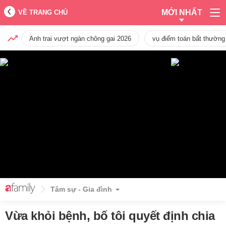
MỚI NHẤT
VỀ TRANG CHỦ
Anh trai vượt ngàn chông gai 2026
vụ điểm toán bất thường
Tâm sự - Gia đình
Vừa khỏi bệnh, bố tôi quyết định chia