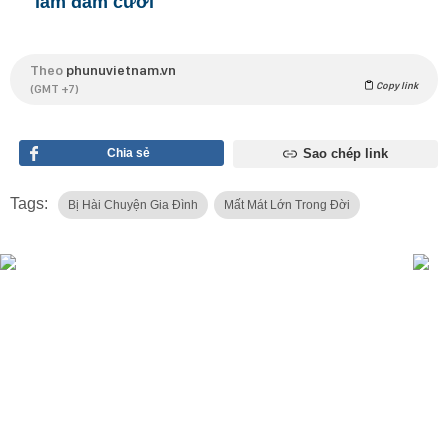
làm đám cưới
Theo
phunuvietnam.vn
Copy link
(GMT +7)
Chia sẻ
Sao chép link
Tags:
Bị Hài Chuyện Gia Đình
Mất Mát Lớn Trong Đời