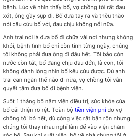
bệnh. Lúc về nhìn thấy bố, vợ chồng tôi rất đau
xót, ông gầy sụp đi. Bố đưa tay ra và thều thào
nói câu cứu bố với, đau chịu không nổi nữa.
Anh trai nói là đưa bố đi chữa vài nơi nhưng không
khỏi, bệnh tình bố chỉ còn tính từng ngày, chúng
tôi không phải đưa ông đi đâu hết. Tôi bảo còn
nước còn tát, bố đang chịu đau đớn, là con, tôi
không đành lòng nhìn bố kêu cứu được. Dù anh
trai can ngăn thế nào đi nữa, vợ chồng tôi vẫn
quyết tâm đưa bố đi bệnh viện.
Suốt 1 tháng bố nằm viện điều trị, sức khỏe của
bố cải thiện rõ rệt. Toàn bộ
tiền viện phí
do vợ
chồng tôi bỏ hết, dù công việc rất bận rộn nhưng
chúng tôi thay nhau nghỉ làm để vào viện chăm
sóc bố. Sau khi xuất viện, bố về nhà chúng tôi ở