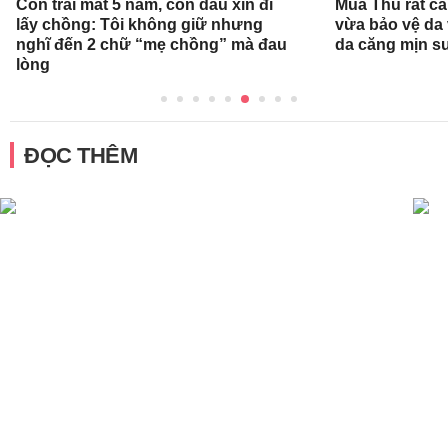
Con trai mất 5 năm, con dâu xin đi
Mùa Thu rất c
lấy chồng: Tôi không giữ nhưng
vừa bảo vệ da
nghĩ đến 2 chữ “mẹ chồng” mà đau
da căng mịn s
lòng
ĐỌC THÊM