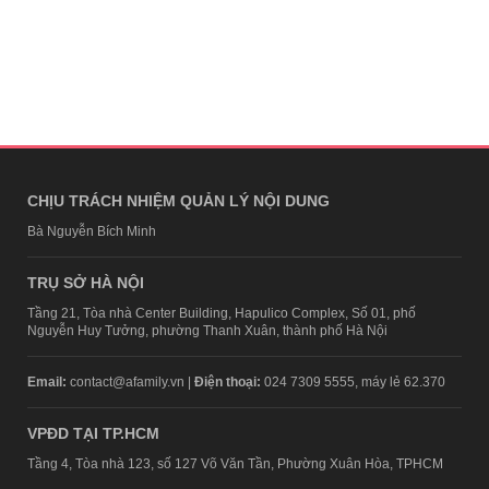
CHỊU TRÁCH NHIỆM QUẢN LÝ NỘI DUNG
Bà Nguyễn Bích Minh
TRỤ SỞ HÀ NỘI
Tầng 21, Tòa nhà Center Building, Hapulico Complex, Số 01, phố
Nguyễn Huy Tưởng, phường Thanh Xuân, thành phố Hà Nội
Email:
contact@afamily.vn |
Điện thoại:
024 7309 5555, máy lẻ 62.370
VPĐD TẠI TP.HCM
Tầng 4, Tòa nhà 123, số 127 Võ Văn Tần, Phường Xuân Hòa, TPHCM