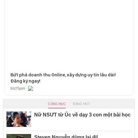
Bứt phá doanh thu Online, xây dựng uy tín lâu dài!
Đăng ký ngay!
bizfly.vn
CÙNG MỤC
ĐANG HOT
Nữ NSƯT từ Úc về dạy 3 con một bài học
Steven Nguyễn dừng lại đi!