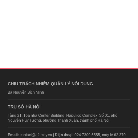
CHỊU TRÁCH NHIỆM QUẢN LÝ NỘI DUNG
Bà Nguyễn Bích Minh
TRỤ SỞ HÀ NỘI
Tầng 21, Tòa nhà Center Building, Hapulico Complex, Số 01, phố
Nguyễn Huy Tưởng, phường Thanh Xuân, thành phố Hà Nội
Email:
contact@afamily.vn |
Điện thoại:
024 7309 5555, máy lẻ 62.370