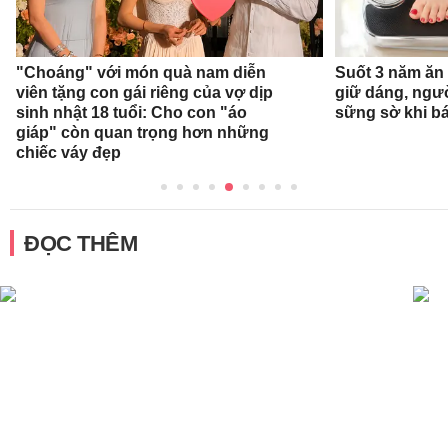
"Choáng" với món quà nam diễn
Suốt 3 năm ăn
viên tặng con gái riêng của vợ dịp
giữ dáng, ngư
sinh nhật 18 tuổi: Cho con "áo
sững sờ khi bá
giáp" còn quan trọng hơn những
chiếc váy đẹp
ĐỌC THÊM