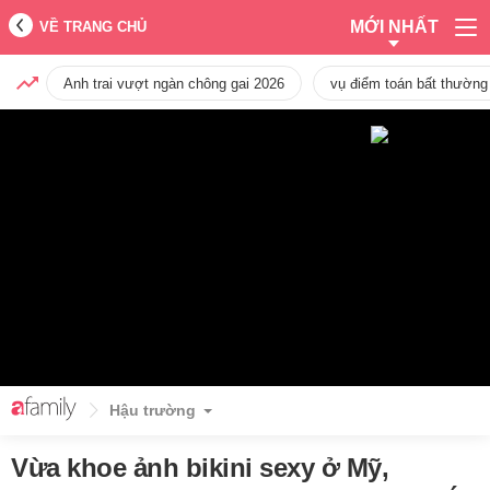
MỚI NHẤT
VỀ TRANG CHỦ
Anh trai vượt ngàn chông gai 2026
vụ điểm toán bất thường
Hậu trường
Vừa khoe ảnh bikini sexy ở Mỹ,