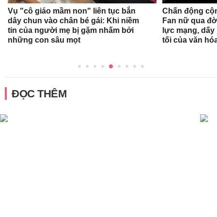
Vụ "cô giáo mầm non" liên tục bắn
Chấn động cộn
dây chun vào chân bé gái: Khi niềm
Fan nữ qua đờ
tin của người mẹ bị gặm nhấm bởi
lực mạng, dấy 
những con sâu mọt
tối của văn hóa
ĐỌC THÊM