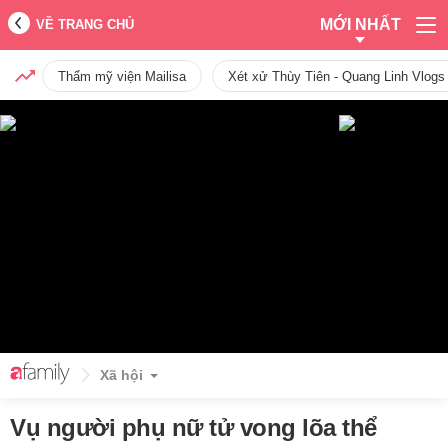
MỚI NHẤT
VỀ TRANG CHỦ
Thẩm mỹ viện Mailisa
Xét xử Thùy Tiên - Quang Linh Vlogs
Xã hội
Vụ người phụ nữ tử vong lõa thể