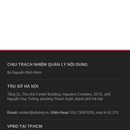
CHỊU TRÁCH NHIỆM QUẢN LÝ NỘI DUNG
Bà Nguyễn Bích Minh
TRỤ SỞ HÀ NỘI
Tầng 21, Tòa nhà Center Building, Hapulico Complex, Số 01, phố
Nguyễn Huy Tưởng, phường Thanh Xuân, thành phố Hà Nội
Email:
contact@afamily.vn |
Điện thoại:
024 7309 5555, máy lẻ 62.370
VPĐD TẠI TP.HCM