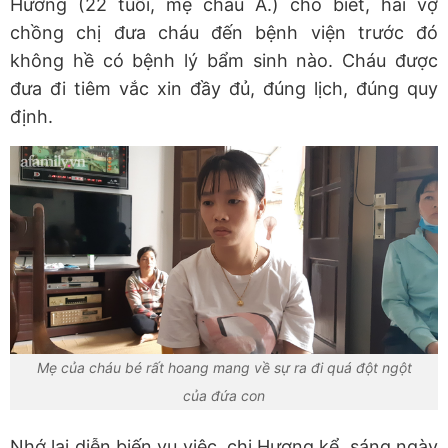
Hương (22 tuổi, mẹ cháu A.) cho biết, hai vợ
chồng chị đưa cháu đến bệnh viện trước đó
không hề có bệnh lý bẩm sinh nào. Cháu được
đưa đi tiêm vắc xin đầy đủ, đúng lịch, đúng quy
định.
Mẹ của cháu bé rất hoang mang về sự ra đi quá đột ngột
của đứa con
Nhớ lại diễn biến vụ việc, chị Hương kể, sáng ngày