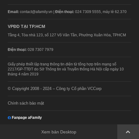
Email:
contact@afamily.vn |
Điện thoại:
024 7309 5555, máy lẻ 62.370
VPĐD TẠI TP.HCM
Tầng 4, Tòa nhà 123, số 127 Võ Văn Tần, Phường Xuân Hòa, TPHCM
Điện thoại:
028 7307 7979
Giấy phép thiết lập trang thông tin điện tử tổng hợp trên mạng số
2217/GP-TTĐT do Sở Thông tin và Truyền thông Hà Nội cấp ngày 10
tháng 4 năm 2019
© Copyright 2008 - 2024 – Công ty Cổ phần VCCorp
Chính sách bảo mật
Fanpage aFamily
Xem bản Desktop