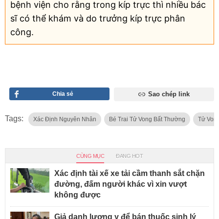
bệnh viện cho rằng trong kíp trực thì nhiều bác
sĩ có thể khám và do trưởng kíp trực phân
công.
Chia sẻ
Sao chép link
Tags:
Xác Định Nguyên Nhân
Bé Trai Tử Vong Bất Thường
Tử Von
CÙNG MỤC
ĐANG HOT
Xác định tài xế xe tải cầm thanh sắt chặn
đường, đấm người khác vì xin vượt
không được
Giả danh lương y để bán thuốc sinh lý