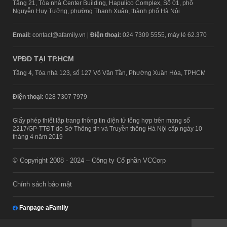
Tầng 21, Tòa nhà Center Building, Hapulico Complex, Số 01, phố
Nguyễn Huy Tưởng, phường Thanh Xuân, thành phố Hà Nội
Email:
contact@afamily.vn |
Điện thoại:
024 7309 5555, máy lẻ 62.370
VPĐD TẠI TP.HCM
Tầng 4, Tòa nhà 123, số 127 Võ Văn Tần, Phường Xuân Hòa, TPHCM
Điện thoại:
028 7307 7979
Giấy phép thiết lập trang thông tin điện tử tổng hợp trên mạng số
2217/GP-TTĐT do Sở Thông tin và Truyền thông Hà Nội cấp ngày 10
tháng 4 năm 2019
© Copyright 2008 - 2024 – Công ty Cổ phần VCCorp
Chính sách bảo mật
Fanpage aFamily