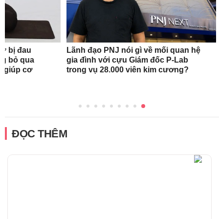
nữ bị đau
Lãnh đạo PNJ nói gì về mối quan hệ
ng bỏ qua
gia đình với cựu Giám đốc P-Lab
c giúp cơ
trong vụ 28.000 viên kim cương?
ĐỌC THÊM