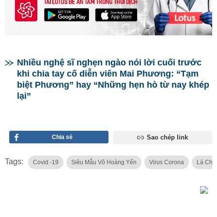
Nhiều nghệ sĩ nghẹn ngào nói lời cuối trước
khi chia tay cố diễn viên Mai Phương: “Tạm
biệt Phương” hay “Những hẹn hò từ nay khép
lại”
Chia sẻ
Sao chép link
Tags:
Covid -19
Siêu Mẫu Võ Hoàng Yến
Virus Corona
Lá Chắ