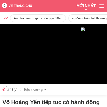
MỚI NHẤT
VỀ TRANG CHỦ
Anh trai vượt ngàn chông gai 2026
vụ điểm toán bất thường
Hậu trường
Võ Hoàng Yến tiếp tục có hành động