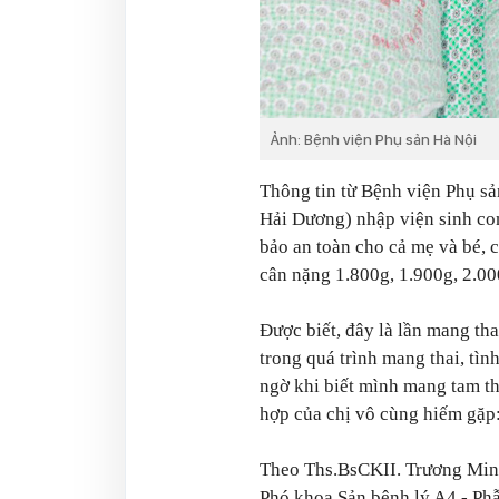
Ảnh: Bệnh viện Phụ sản Hà Nội
Thông tin từ Bệnh viện Phụ sả
Hải Dương) nhập viện sinh co
bảo an toàn cho cả mẹ và bé, c
cân nặng 1.800g, 1.900g, 2.0
Được biết, đây là lần mang tha
trong quá trình mang thai, tình
ngờ khi biết mình mang tam tha
hợp của chị vô cùng hiếm gặp: 
Theo Ths.BsCKII. Trương Min
Phó khoa Sản bệnh lý A4 - Phẫ