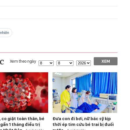
 nhiên
c
Xem theo ngày
XEM
 co giật toàn thân, bé
Đưa con đi bơi, nữ bác sỹ kịp
gần 1 tháng điều trị
thời ép tim cứu bé trai bị đuối