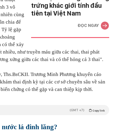
trứng khác giới tính đầu
inh 3 vô
tiên tại Việt Nam
 nhiên cùng
hân chia để
ĐỌC NGAY
. Tỷ lệ gặp
 khoảng
n có thể xảy
ất nhiều, như truyền máu giữa các thai, thai phát
ơng xứng giữa các thai và có thể hỏng cả 3 thai".
y, Ths.BsCKII. Trương Minh Phương khuyến cáo
 khám thai định kỳ tại các cơ sở chuyên sâu về sản
biến chứng có thể gặp và can thiệp kịp thời.
(GMT +7)
Copy link
 nước lá đinh lăng?