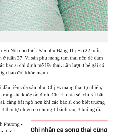
n Hà Nội cho biết: Sản phụ Đặng Thị H. (22 tuổi,
n ở tuần 37. Vì sản phụ mang tam thai nên để đảm
ác bác sĩ chỉ định mổ lấy thai. Lần lượt 3 bé gái có
00g chào đời khỏe mạnh.
i đầu tiên của sản phụ. Chị H. mang thai tự nhiên,
 trạng sức khỏe ổn định. Chị H. chia sẻ, chị rất bất
i, càng bất ngờ hơn khi các bác sĩ cho biết trường
3 thai tự nhiên có chung 1 bánh rau, 3 buồng ối.
h Phương -
Ghi nhận ca song thai cùng
u thuật