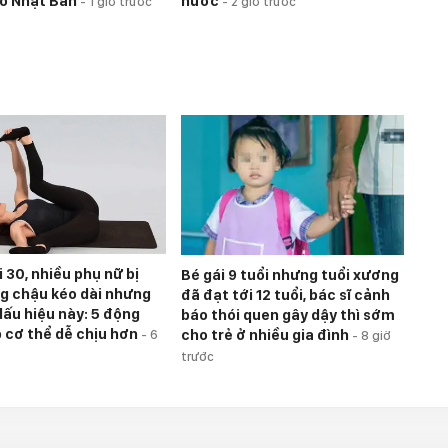
o Nhật Bản
nước
-
1 giờ trước
-
2 giờ trước
 30, nhiều phụ nữ bị
Bé gái 9 tuổi nhưng tuổi xương
g chậu kéo dài nhưng
đã đạt tới 12 tuổi, bác sĩ cảnh
dấu hiệu này: 5 động
báo thói quen gây dậy thì sớm
p cơ thể dễ chịu hơn
cho trẻ ở nhiều gia đình
-
6
-
8 giờ
trước