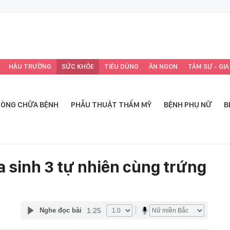
HẬU TRƯỜNG
SỨC KHỎE
TIÊU DÙNG
ĂN NGON
TÂM SỰ - GIA
ÒNG CHỮA BỆNH
PHẪU THUẬT THẨM MỸ
BỆNH PHỤ NỮ
B
a sinh 3 tự nhiên cùng trứng
1:25
Nghe đọc bài