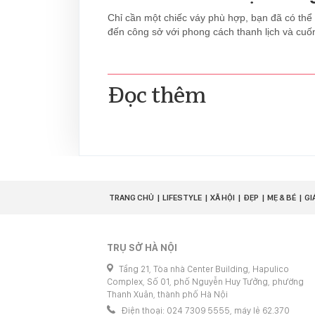
Chỉ cần một chiếc váy phù hợp, bạn đã có thể 
đến công sở với phong cách thanh lịch và cuốn
Đọc thêm
TRANG CHỦ
LIFESTYLE
XÃ HỘI
ĐẸP
MẸ & BÉ
GI
TRỤ SỞ HÀ NỘI
Tầng 21, Tòa nhà Center Building, Hapulico
Complex, Số 01, phố Nguyễn Huy Tưởng, phường
Thanh Xuân, thành phố Hà Nội
Điện thoại: 024 7309 5555, máy lẻ 62.370