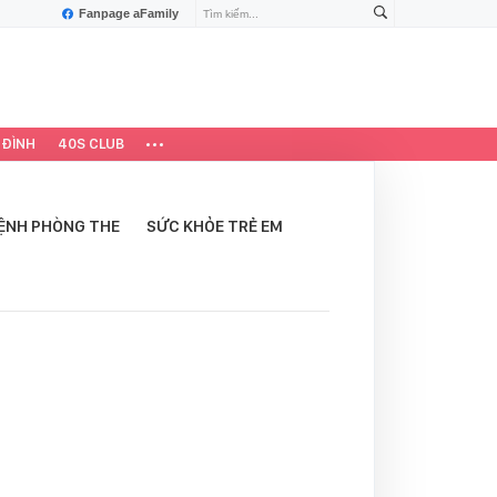
Fanpage aFamily
 ĐÌNH
40S CLUB
ỆNH PHÒNG THE
SỨC KHỎE TRẺ EM