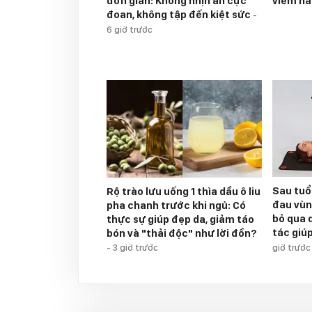
đơn giản: Không nhịn ăn cực
viêm nã
đoan, không tập đến kiệt sức
-
6 giờ trước
Sau tuổi
Rộ trào lưu uống 1 thìa dầu ô liu
đau vùn
pha chanh trước khi ngủ: Có
bỏ qua 
thực sự giúp đẹp da, giảm táo
tác giú
bón và "thải độc" như lời đồn?
-
3 giờ trước
giờ trước