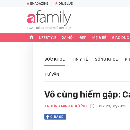
EMAGAZINE
DR. BLUE
LIFESTYLE
XÃ HỘI
ĐẸP
MẸ & BÉ
GIÁO DỤC
SỨC KHỎE
TIN Y TẾ
SỐNG KHỎE
PH
TƯ VẤN
Vô cùng hiếm gặp: C
TRƯƠNG MINH PHƯƠNG,
10:17 23/02/2023
CHIA SẺ