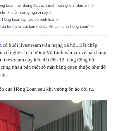
Hồng Loan, nói thẳng đã cạch mặt một nghệ sĩ đàn anh
 lời xin lỗi những người này
, Hồng Loan lập tức có bình luận
êu tôi trả lại cái bàn thờ ba Vũ Linh cho Hồng Loan"
n
có buổi livestream trên mạng xã hội. Bất chấp
ái cố nghệ sĩ cải lương Vũ Linh vẫn vui vẻ bán hàng
n livestream này kéo dài đến 12 tiếng đồng hồ,
 cùng nhau bán một số mặt hàng quen thuộc như đồ
ụng.
iên của Hồng Loan sau khi vướng ồn ào đời tư.