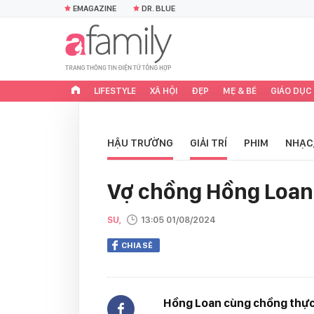
EMAGAZINE
DR. BLUE
LIFESTYLE
XÃ HỘI
ĐẸP
MẸ & BÉ
GIÁO DỤC
HẬU TRƯỜNG
GIẢI TRÍ
PHIM
NHẠC
Vợ chồng Hồng Loan 
SU,
13:05 01/08/2024
CHIA SẺ
Hồng Loan cùng chồng thực 