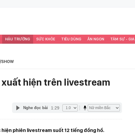
HẬU TRƯỜNG
SỨC KHỎE
TIÊU DÙNG
ĂN NGON
TÂM SỰ - GIA
/SHOW
xuất hiện trên livestream
1:29
Nghe đọc bài
hiện phiên livestream suốt 12 tiếng đồng hồ.