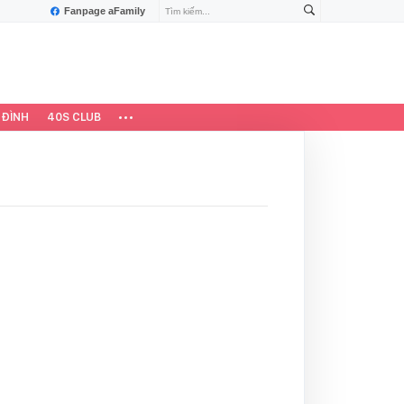
Fanpage aFamily
 ĐÌNH
40S CLUB