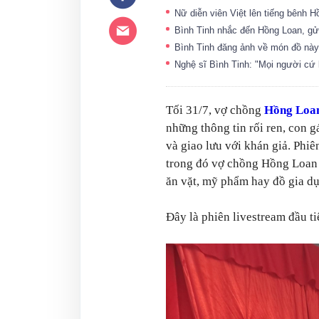
Nữ diễn viên Việt lên tiếng bênh 
Bình Tinh nhắc đến Hồng Loan, gửi
Bình Tinh đăng ảnh về món đồ này
Nghệ sĩ Bình Tinh: "Mọi người cứ k
Tối 31/7, vợ chồng
Hồng Loa
những thông tin rối ren, con g
và giao lưu với khán giả. Phiê
trong đó vợ chồng Hồng Loan
ăn vặt, mỹ phẩm hay đồ gia d
Đây là phiên livestream đầu t