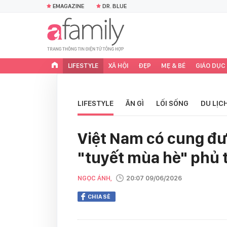
EMAGAZINE
DR. BLUE
LIFESTYLE
XÃ HỘI
ĐẸP
MẸ & BÉ
GIÁO DỤC
LIFESTYLE
ĂN GÌ
LỐI SỐNG
DU LỊC
Việt Nam có cung đư
"tuyết mùa hè" phủ 
NGỌC ÁNH,
20:07 09/06/2026
CHIA SẺ