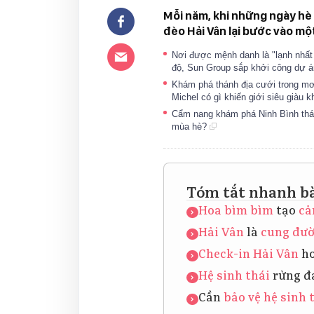
Mỗi năm, khi những ngày hè
đèo Hải Vân lại bước vào mộ
Nơi được mệnh danh là "lạnh nhất 
độ, Sun Group sắp khởi công dự á
Khám phá thánh địa cưới trong mơ
Michel có gì khiến giới siêu giàu 
Cẩm nang khám phá Ninh Bình tháng
mùa hè?
Tóm tắt nhanh bà
Hoa bìm bìm
tạo
cả
Hải Vân
là
cung đư
Check-in
Hải Vân
ho
Hệ sinh thái
rừng đ
Cần
bảo vệ
hệ sinh 