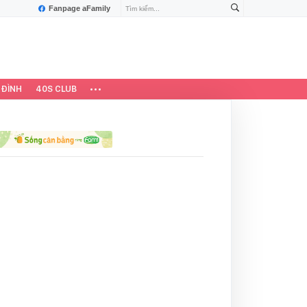
Fanpage aFamily
 ĐÌNH
40S CLUB