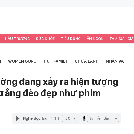
HẬU TRƯỜNG
SỨC KHỎE
TIÊU DÙNG
ĂN NGON
TÂM SỰ - GIA
H
WOMEN GURU
HOT FAMILY
CHỮA LÀNH
NHÂN VẬT
ờng đang xảy ra hiện tượng
trắng đèo đẹp như phim
4:18
Nghe đọc bài