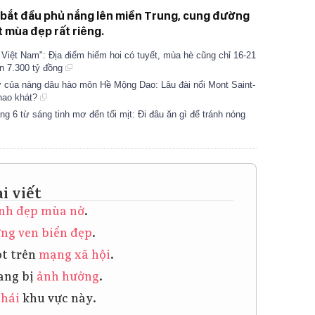
 bắt đầu phủ nắng lên miền Trung, cung đường
t mùa đẹp rất riêng.
Việt Nam": Địa điểm hiếm hoi có tuyết, mùa hè cũng chỉ 16-21
n 7.300 tỷ đồng
 của nàng dâu hào môn Hề Mộng Dao: Lâu đài nổi Mont Saint-
khao khát?
 6 từ sáng tinh mơ đến tối mịt: Đi đâu ăn gì để tránh nóng
i viết
nh đẹp
mùa nở
.
ờng
ven biển
đẹp
.
t trên
mạng xã hội
.
ang bị
ảnh hưởng
.
thái
khu vực này.