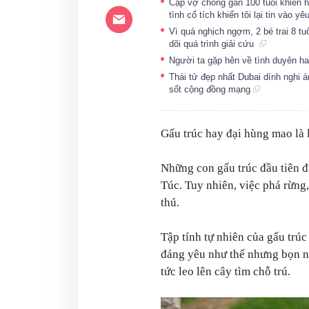
Cặp vợ chồng gần 100 tuổi khiến hà
tình cổ tích khiến tôi lại tin vào y
Vì quá nghịch ngợm, 2 bé trai 8 tu
dõi quá trình giải cứu
Người ta gặp hên về tình duyên ha
Thái tử đẹp nhất Dubai dính nghi á
sốt cộng đồng mạng
Gấu trúc hay đại hùng mao là 
Những con gấu trúc đầu tiên 
Túc. Tuy nhiên, việc phá rừng,
thú.
Tập tính tự nhiên của gấu trúc 
đáng yêu như thế nhưng bọn n
tức leo lên cây tìm chỗ trú.