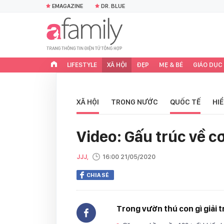
EMAGAZINE
DR. BLUE
LIFESTYLE
XÃ HỘI
ĐẸP
MẸ & BÉ
GIÁO DỤC
XÃ HỘI
TRONG NƯỚC
QUỐC TẾ
HI
Video: Gấu trúc về c
JJJ,
16:00 21/05/2020
CHIA SẺ
Trong vườn thú con gì giải tr