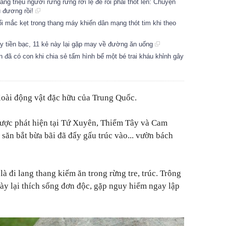
ng triệu người rưng rưng rơi lệ để rồi phải thốt lên: Chuyện
êu đương rồi!
ổi mắc kẹt trong thang máy khiến dân mạng thót tim khi theo
y tiền bạc, 11 kẻ này lại gặp may về đường ăn uống
n đã có con khi chia sẻ tấm hình bế một bé trai kháu khỉnh gây
loài động vật đặc hữu của Trung Quốc.
được phát hiện tại Tứ Xuyên, Thiểm Tây và Cam
 săn bắt bừa bãi đã đẩy gấu trúc vào... vườn bách
là đi lang thang kiếm ăn trong rừng tre, trúc. Trông
ày lại thích sống đơn độc, gặp nguy hiểm ngay lập