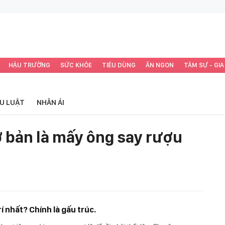
HẬU TRƯỜNG
SỨC KHỎE
TIÊU DÙNG
ĂN NGON
TÂM SỰ - GIA
ỂU LUẬT
NHÂN ÁI
ơ bản là mấy ông say rượu
í nhất? Chính là gấu trúc.