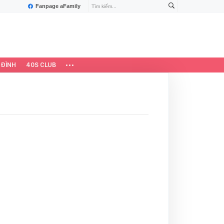
Fanpage aFamily
 ĐÌNH
40S CLUB