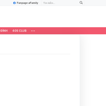
Fanpage aFamily
 ĐÌNH
40S CLUB