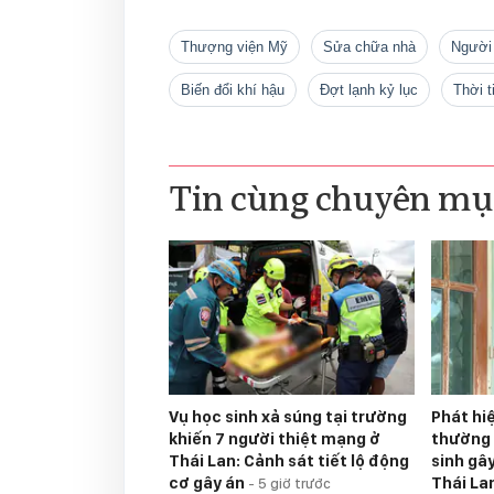
Thượng viện Mỹ
sửa chữa nhà
người
biến đổi khí hậu
đợt lạnh kỷ lục
thời 
Tin cùng chuyên mụ
Vụ học sinh xả súng tại trường
Phát hi
khiến 7 người thiệt mạng ở
thường 
Thái Lan: Cảnh sát tiết lộ động
sinh gâ
cơ gây án
Thái La
-
5 giờ trước