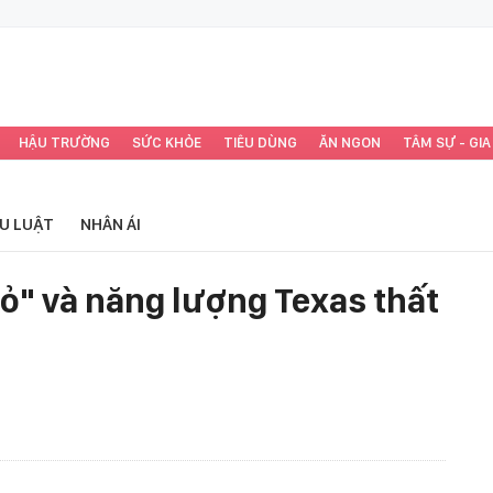
HẬU TRƯỜNG
SỨC KHỎE
TIÊU DÙNG
ĂN NGON
TÂM SỰ - GIA
ỂU LUẬT
NHÂN ÁI
mỏ" và năng lượng Texas thất