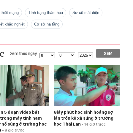
 thiệt mạng
tình trạng thảm họa
sự cố mất điện
tiết khắc nghiệt
Cơ sở hạ tầng
c
Xem theo ngày
XEM
ện 5 đoạn video bất
Giây phút học sinh hoảng sợ
trong máy tính nam
lẩn trốn kẻ xả súng ở trường
y nổ súng ở trường học
học Thái Lan
-
14 giờ trước
n
-
8 giờ trước