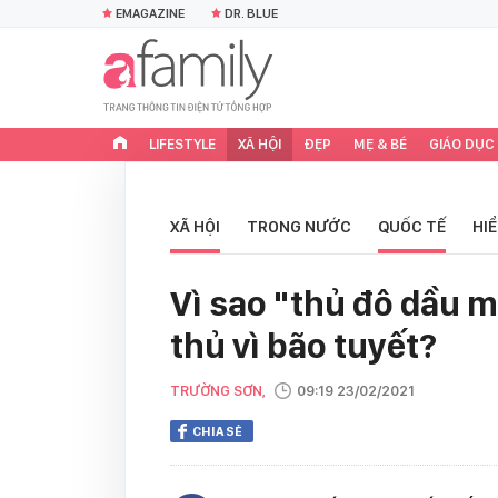
EMAGAZINE
DR. BLUE
LIFESTYLE
XÃ HỘI
ĐẸP
MẸ & BÉ
GIÁO DỤC
XÃ HỘI
TRONG NƯỚC
QUỐC TẾ
HI
Vì sao "thủ đô dầu 
thủ vì bão tuyết?
TRƯỜNG SƠN,
09:19 23/02/2021
CHIA SẺ