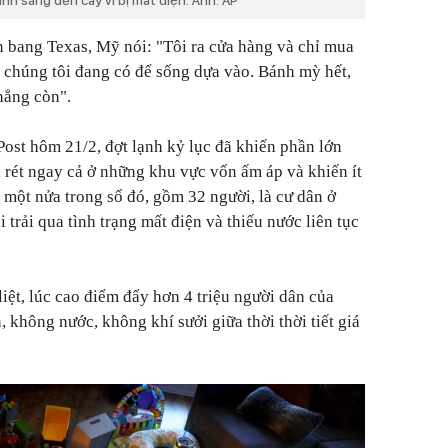
ánh sáng đèn cầy vì bị mất điện. Ảnh: AP
n bang Texas, Mỹ nói: "Tôi ra cửa hàng và chỉ mua
ả chúng tôi đang có để sống dựa vào. Bánh mỳ hết,
hẳng còn".
ost hôm 21/2, đợt lạnh kỷ lục đã khiến phần lớn
á rét ngay cả ở những khu vực vốn ấm áp và khiến ít
 một nửa trong số đó, gồm 32 người, là cư dân ở
 trải qua tình trạng mất điện và thiếu nước liên tục
 liệt, lúc cao điểm đẩy hơn 4 triệu người dân của
 không nước, không khí sưởi giữa thời thời tiết giá