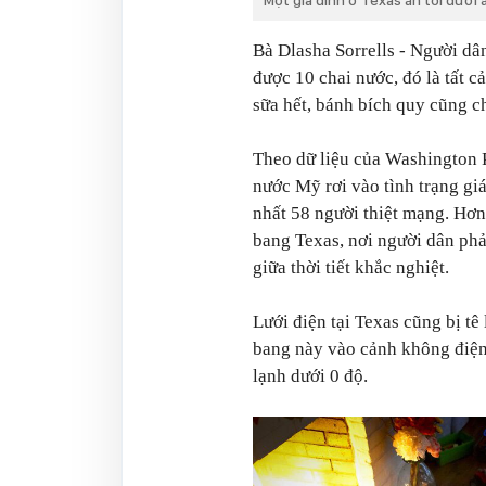
Một gia đình ở Texas ăn tối dưới 
Bà Dlasha Sorrells - Người dâ
được 10 chai nước, đó là tất c
sữa hết, bánh bích quy cũng c
Theo dữ liệu của Washington P
nước Mỹ rơi vào tình trạng gi
nhất 58 người thiệt mạng. Hơn
bang Texas, nơi người dân phải
giữa thời tiết khắc nghiệt.
Lưới điện tại Texas cũng bị tê
bang này vào cảnh không điện,
lạnh dưới 0 độ.