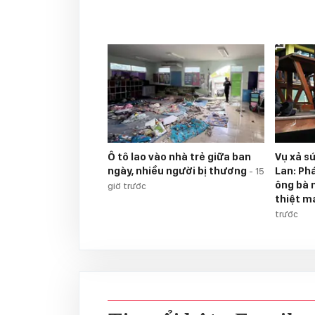
Ô tô lao vào nhà trẻ giữa ban
Vụ xả s
ngày, nhiều người bị thương
Lan: Ph
-
15
ông bà 
giờ trước
thiệt m
trước