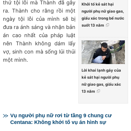
thứ tội lỗi mà Thành đã gây
Khởi tố kẻ sát hại
ra. Thành cho rằng rồi một
người phụ nữ giao gas,
giấu xác trong bể nước
ngày tội lỗi của mình sẽ bị
suốt 13 năm
đưa ra ánh sáng và nhận bản
án cao nhất của pháp luật
nên Thành không dám lấy
vợ, sinh con mà sống lủi thủi
một mình.
Lời khai lạnh gáy của
kẻ sát hại người phụ
nữ giao gas, giấu xác
13 năm
Vụ người phụ nữ rơi từ tầng 9 chung cư
Centana: Không khởi tố vụ án hình sự