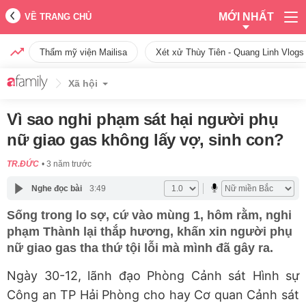
MỚI NHẤT
VỀ TRANG CHỦ
Thẩm mỹ viện Mailisa
Xét xử Thùy Tiên - Quang Linh Vlogs
Xã hội
Vì sao nghi phạm sát hại người phụ
nữ giao gas không lấy vợ, sinh con?
TR.ĐỨC
3 năm trước
Nghe đọc bài
3:49
Sống trong lo sợ, cứ vào mùng 1, hôm rằm, nghi
phạm Thành lại thắp hương, khấn xin người phụ
nữ giao gas tha thứ tội lỗi mà mình đã gây ra.
Ngày 30-12, lãnh đạo Phòng Cảnh sát Hình sự
Công an TP Hải Phòng cho hay Cơ quan Cảnh sát