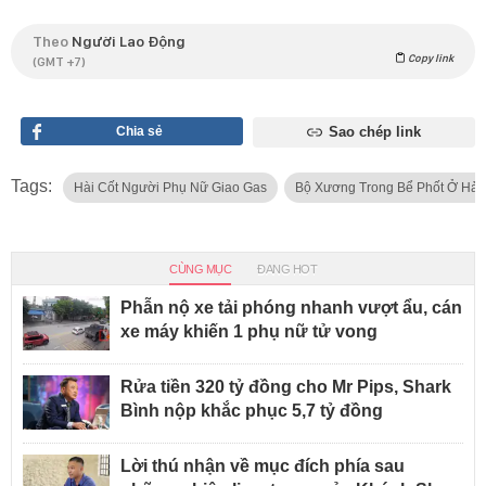
Theo
Người Lao Động
Copy link
(GMT +7)
Chia sẻ
Sao chép link
Tags:
Hài Cốt Người Phụ Nữ Giao Gas
Bộ Xương Trong Bể Phốt Ở Hải
CÙNG MỤC
ĐANG HOT
Phẫn nộ xe tải phóng nhanh vượt ẩu, cán
xe máy khiến 1 phụ nữ tử vong
Rửa tiền 320 tỷ đồng cho Mr Pips, Shark
Bình nộp khắc phục 5,7 tỷ đồng
Lời thú nhận về mục đích phía sau