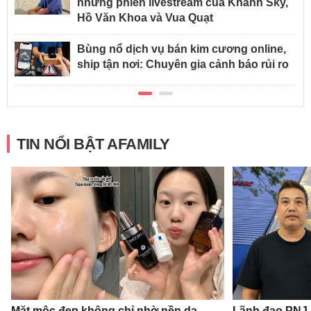
những phiên livestream của Khánh Sky,
Hồ Văn Khoa và Vua Quạt
Bùng nổ dịch vụ bán kim cương online,
ship tận nơi: Chuyên gia cảnh báo rủi ro
TIN NỔI BẬT AFAMILY
Mặt mộc đẹp không chỉ nhờ nền da
Lãnh đạo PNJ n