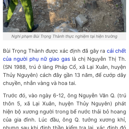
Nghi phạm Bùi Trọng Thành thực nghiệm tại hiện trường
Bùi Trọng Thành được xác định đã gây ra
cái chết
của người phụ nữ giao gas
là chị Nguyễn Thị Th.
(SN 1988, trú ở làng Pháp Cổ, xã Lại Xuân, huyện
Thủy Nguyên) cách đây gần 13 năm, để cướp dây
chuyền, nhẫn vàng và hoa tai.
Trước đó, vào ngày 6-12, ông Nguyễn Văn Q. (trú
thôn 5, xã Lại Xuân, huyện Thủy Nguyên) phát
hiện bộ xương người trong bể nước thải bỏ hoang
của gia đình. Lúc đầu, ông Q. tưởng xương khỉ,
nhưng sau khi định thần kiểm tra lại, xác định đó