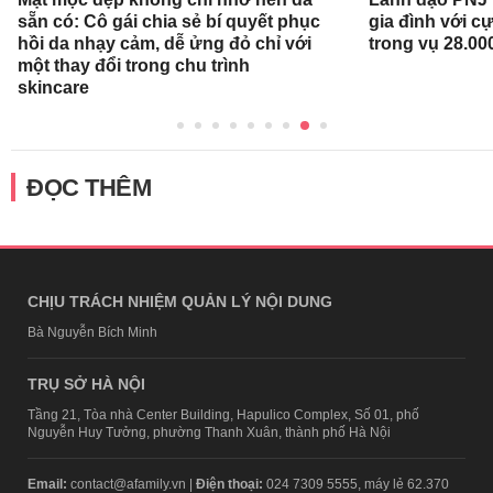
sẵn có: Cô gái chia sẻ bí quyết phục
gia đình với c
hồi da nhạy cảm, dễ ửng đỏ chỉ với
trong vụ 28.00
một thay đổi trong chu trình
skincare
ĐỌC THÊM
CHỊU TRÁCH NHIỆM QUẢN LÝ NỘI DUNG
Bà Nguyễn Bích Minh
TRỤ SỞ HÀ NỘI
Tầng 21, Tòa nhà Center Building, Hapulico Complex, Số 01, phố
Nguyễn Huy Tưởng, phường Thanh Xuân, thành phố Hà Nội
Email:
contact@afamily.vn |
Điện thoại:
024 7309 5555, máy lẻ 62.370