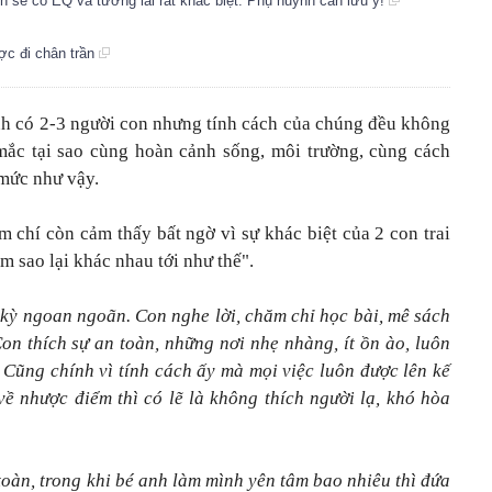
lên sẽ có EQ và tương lai rất khác biệt: Phụ huynh cần lưu ý!
ợc đi chân trần
ình có 2-3 người con nhưng tính cách của chúng đều không
mắc tại sao cùng hoàn cảnh sống, môi trường, cùng cách
 mức như vậy.
m chí còn cảm thấy bất ngờ vì sự khác biệt của 2 con trai
em sao lại khác nhau tới như thế".
 kỳ ngoan ngoãn. Con nghe lời, chăm chỉ học bài, mê sách
Con thích sự an toàn, những nơi nhẹ nhàng, ít ồn ào, luôn
i. Cũng chính vì tính cách ấy mà mọi việc luôn được lên kế
ề nhược điểm thì có lẽ là không thích người lạ, khó hòa
 toàn, trong khi bé anh làm mình yên tâm bao nhiêu thì đứa