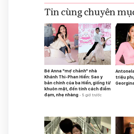
Tin cùng chuyên mụ
Bé Anna "mợ chảnh" nhà
Antonela
Khánh Thi-Phan Hiển: Sao y
triệu ph
bản chính của ba Hiển, giống từ
Georgin
khuôn mặt, đến tính cách điềm
đạm, nhẹ nhàng
-
5 giờ trước