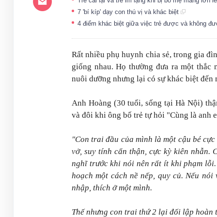
Trẻ cãi lại và trẻ im lặng khi bị bố mẹ mắng lớn 
7 'bí kíp' dạy con thú vị và khác biệt
4 điểm khác biệt giữa việc trẻ được và không đư
Rất nhiều phụ huynh chia sẻ, trong gia đ
giống nhau. Họ thường đưa ra một thắc 
nuôi dưỡng nhưng lại có sự khác biệt đến
Anh Hoàng (30 tuổi, sống tại Hà Nội) thậ
và đôi khi ông bố trẻ tự hỏi "Cùng là anh 
"Con trai đầu của mình là một cậu bé cực
vở, suy tính cẩn thận, cực kỳ kiên nhẫn. 
nghĩ trước khi nói nên rất ít khi phạm lỗ
hoạch một cách nề nếp, quy củ. Nếu nói v
nhập, thích ở một mình.
Thế nhưng con trai thứ 2 lại đối lập hoàn