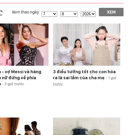
c
Xem theo ngày
XEM
 - vợ Messi và hàng
3 điều tưởng tốt cho con hóa
ụ nữ đứng về phía
ra là sai lầm của cha mẹ
-
1 giờ
a
-
3 giờ trước
trước