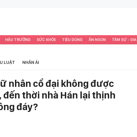
HẬU TRƯỜNG
SỨC KHỎE
TIÊU DÙNG
ĂN NGON
TÂM SỰ - GIA
ỂU LUẬT
NHÂN ÁI
nữ nhân cổ đại không được
 đến thời nhà Hán lại thịnh
ông đáy?