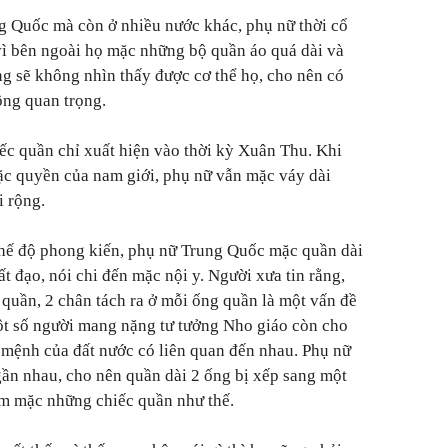
ng Quốc mà còn ở nhiều nước khác, phụ nữ thời cổ
vì bên ngoài họ mặc những bộ quần áo quá dài và
ng sẽ không nhìn thấy được cơ thể họ, cho nên có
ông quan trọng.
hiếc quần chỉ xuất hiện vào thời kỳ Xuân Thu. Khi
đặc quyền của nam giới, phụ nữ vẫn mặc váy dài
i rộng.
hế độ phong kiến, phụ nữ Trung Quốc mặc quần dài
t đạo, nói chi đến mặc nội y. Người xưa tin rằng,
quần, 2 chân tách ra ở mỗi ống quần là một vấn đề
t số người mang nặng tư tưởng Nho giáo còn cho
 mệnh của đất nước có liên quan đến nhau. Phụ nữ
gần nhau, cho nên quần dài 2 ống bị xếp sang một
ám mặc những chiếc quần như thế.