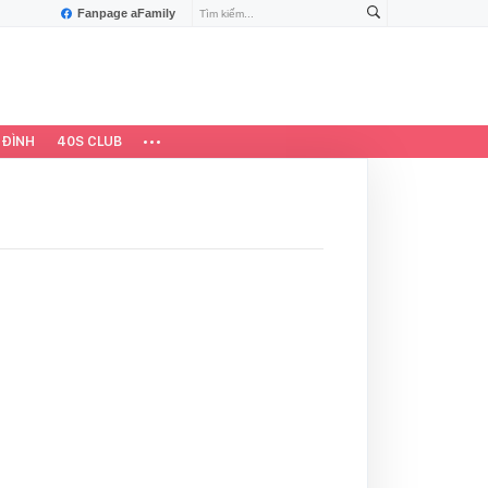
Fanpage aFamily
 ĐÌNH
40S CLUB