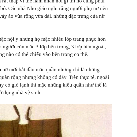
n rất thấp vì thế nam nhân nói gì thì họ cũng phải
 bỏ. Các nhà Nho giáo nghĩ rằng người phụ nữ nên
váy áo vừa rộng vừa dài, những đặc trưng của nữ
ặc nội y nhưng họ mặc nhiều lớp trang phục hơn
ó người còn mặc 3 lớp bên trong, 3 lớp bên ngoài,
ng nào có thể chiếu vào bên trong cơ thể.
ụ nữ mới bắt đầu mặc quần nhưng chỉ là những
 quần rộng nhưng không có đáy. Trên thực tế, ngoài
ày có gió lạnh thì mặc những kiểu quần như thế là
sử dụng nhà vệ sinh.