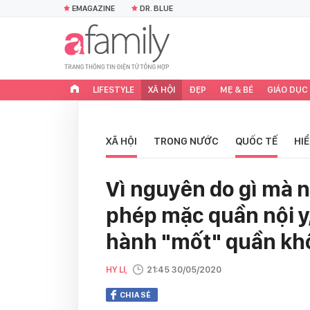
EMAGAZINE
DR. BLUE
LIFESTYLE
XÃ HỘI
ĐẸP
MẸ & BÉ
GIÁO DỤC
XÃ HỘI
TRONG NƯỚC
QUỐC TẾ
HI
Vì nguyên do gì mà 
phép mặc quần nội y,
hành "mốt" quần kh
HY LI,
21:45 30/05/2020
CHIA SẺ