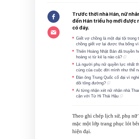
Trước thời nhà Hán, nữ nhâ
đến Hán triều họ mới được
có đáy.
Giết vợ chồng là một đại tội trong
chồng giết vợ lại được tha bổng vì 
Thiên Hoàng Nhật Bản đã truyền hơ
hoàng vị từ kẻ lạ nào cả?
Là người phụ nữ quyền lực nhất th
cùng của cuộc đời mình như thế 
Đàn ông Trung Quốc cổ đại vì nghè
dõi tông đường?
Ai từng nhận xét nữ nhân nhà Than
cận với Từ Hi Thái Hậu
Theo ghi chép lịch sử, phụ nữ
mặc một lớp trang phục lót bên
hiện đại.