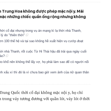
n Trung Hoa không được phép mặc nội y. Mãi
 mặc những chiếc quần ống rộng nhưng không
 thời cổ đại nhưng trong vụ án mạng kì lạ thời nhà Thanh,
lý do "thiên thời"
n 100 thế hệ và tại sao không hề xuất hiện vụ cướp đoạt
ời nhà Thanh, rốt cuộc Từ Hi Thái hậu đã trải qua ngày cuối
nào?
o khổ nên không thể lấy vợ, họ phải làm sao để có người nối
h xấu xí thì đó là vì chưa bao giờ xem ảnh của nữ quan thân
 Trung Quốc thời cổ đại không mặc nội y, họ chỉ
 trong váy tương đương với quần lót, váy lót ở thời