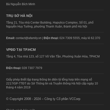
Bà Nguyễn Bích Minh
TRỤ SỞ HÀ NỘI
Tầng 21, Tòa nhà Center Building, Hapulico Complex, Số 01, phố
Nguyễn Huy Tưởng, phường Thanh Xuân, thành phố Hà Nội
Email:
contact@afamily.vn |
Điện thoại:
024 7309 5555, máy lẻ 62.370
VPĐD TẠI TP.HCM
Tầng 4, Tòa nhà 123, số 127 Võ Văn Tần, Phường Xuân Hòa, TPHCM
Điện thoại:
028 7307 7979
Giấy phép thiết lập trang thông tin điện tử tổng hợp trên mạng số
2217/GP-TTĐT do Sở Thông tin và Truyền thông Hà Nội cấp ngày 10
tháng 4 năm 2019
© Copyright 2008 - 2024 – Công ty Cổ phần VCCorp