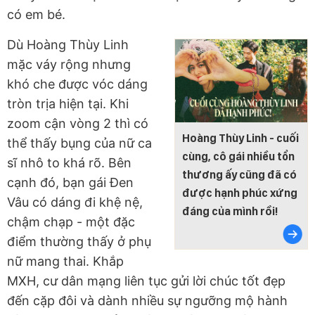
có em bé.
Dù Hoàng Thùy Linh
mặc váy rộng nhưng
khó che được vóc dáng
tròn trịa hiện tại. Khi
zoom cận vòng 2 thì có
Hoàng Thùy Linh - cuối
thể thấy bụng của nữ ca
cùng, cô gái nhiều tổn
sĩ nhô to khá rõ. Bên
thương ấy cũng đã có
cạnh đó, bạn gái Đen
được hạnh phúc xứng
Vâu có dáng đi khệ nệ,
đáng của mình rồi!
chậm chạp - một đặc
điểm thường thấy ở phụ
nữ mang thai. Khắp
MXH, cư dân mạng liên tục gửi lời chúc tốt đẹp
đến cặp đôi và dành nhiều sự ngưỡng mộ hành