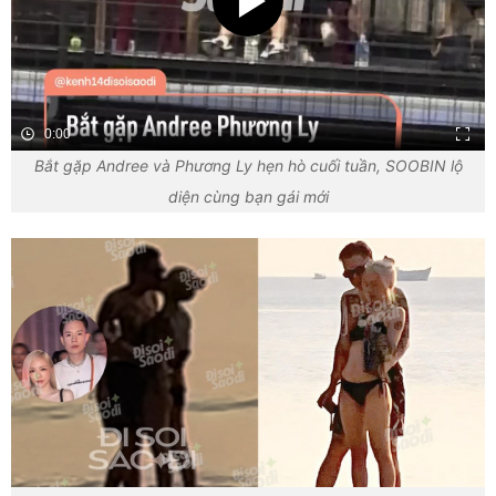
0:00
Bắt gặp Andree và Phương Ly hẹn hò cuối tuần, SOOBIN lộ
diện cùng bạn gái mới