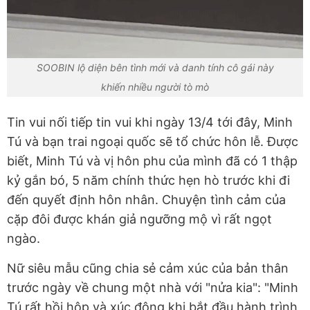
SOOBIN lộ diện bên tình mới và danh tính cô gái này
khiến nhiều người tò mò
Tin vui nối tiếp tin vui khi ngày 13/4 tới đây, Minh
Tú và bạn trai ngoại quốc sẽ tổ chức hôn lễ. Được
biết, Minh Tú và vị hôn phu của mình đã có 1 thập
kỷ gắn bó, 5 năm chính thức hẹn hò trước khi đi
đến quyết định hôn nhân. Chuyện tình cảm của
cặp đôi được khán giả ngưỡng mộ vì rất ngọt
ngào.
Nữ siêu mẫu cũng chia sẻ cảm xúc của bản thân
trước ngày về chung một nhà với "nửa kia": "Minh
Tú rất hồi hộp và xúc động khi bắt đầu hành trình