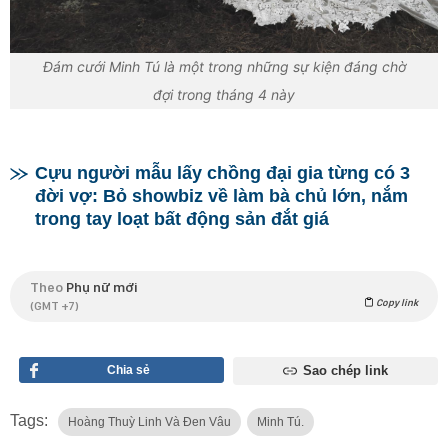
Đám cưới Minh Tú là một trong những sự kiện đáng chờ
đợi trong tháng 4 này
Cựu người mẫu lấy chồng đại gia từng có 3
đời vợ: Bỏ showbiz về làm bà chủ lớn, nắm
trong tay loạt bất động sản đắt giá
Theo
Phụ nữ mới
Copy link
(GMT +7)
Chia sẻ
Sao chép link
Tags:
Hoàng Thuỳ Linh Và Đen Vâu
Minh Tú.