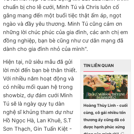
chuẩn bị cho lễ cưới, Minh Tú và Chris luôn cố
gắng mang đến một buổi tiệc thật ấm áp, ngọt
ngào và đầy yêu thương. Minh Tú cũng cảm ơn
những lời chúc phúc của gia đình, các anh chị em
đồng nghiệp, bạn bè cũng như cư dân mạng đã
dành cho gia đình nhỏ của mình".
Hiện tại, nữ siêu mẫu đã gửi
TIN LIÊN QUAN
lời mời đến bạn bè thân thiết.
Với nhiều năm hoạt động và
có nhiều mối quan hệ trong
showbiz, dự đám cưới Minh
Tú sẽ là ngày quy tụ dàn
Hoàng Thùy Linh - cuối
nghệ sĩ khủng tham dự như
cùng, cô gái nhiều tổn
thương ấy cũng đã có
Hồ Ngọc Hà, Lan Khuê, S.T
được hạnh phúc xứng
Sơn Thạch, Gin Tuấn Kiệt -