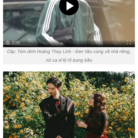
0:00
Clip: Tóm dính Hoàng Thùy Linh - Đen Vâu cùng về nhà riêng,
nữ ca sĩ lộ rõ bụng bầu