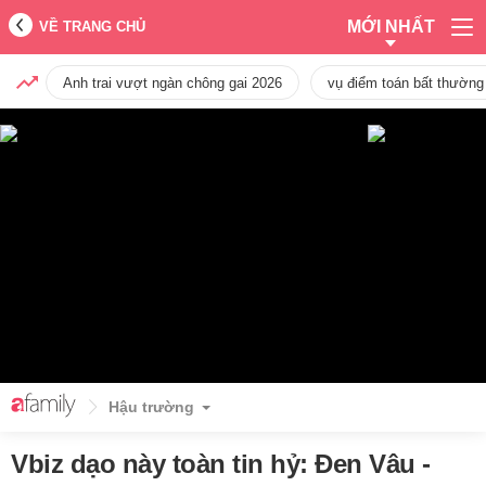
MỚI NHẤT
VỀ TRANG CHỦ
Anh trai vượt ngàn chông gai 2026
vụ điểm toán bất thường
Hậu trường
Vbiz dạo này toàn tin hỷ: Đen Vâu -