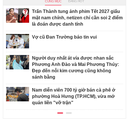
CÙNG MỤC
ĐANG HOT
Trấn Thành tung ảnh phim Tết 2027 giấu
mặt nam chính, netizen chỉ cần soi 2 điểm
là đoán được danh tính
Vợ cũ Đan Trường báo tin vui
Người duy nhất át vía được nhan sắc
Phương Anh Đào và Mai Phương Thúy:
Đẹp đến nỗi kim cương cũng không
sánh bằng
Nam diễn viên 700 tỷ giờ bán cà phê ở
phường Hoà Hưng (TP.HCM), vừa mở
quán liền "vỡ trận"